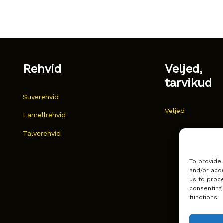
Rehvid
Veljed,
tarvikud
Suverehvid
Veljed
Lamellrehvid
Talverehvid
To provide
and/or acce
us to proce
consenting
functions.