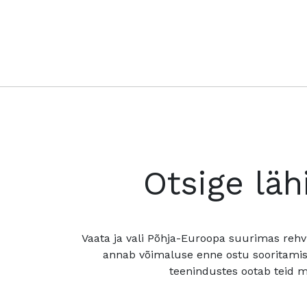
Otsige läh
Vaata ja vali Põhja-Euroopa suurimas rehv
annab võimaluse enne ostu sooritamis
teenindustes ootab teid mu