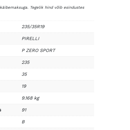
 käibemaksuga. Tegelik hind võib esindustes
235/35R19
PIRELLI
P ZERO SPORT
235
35
19
9.168 kg
s
91
B