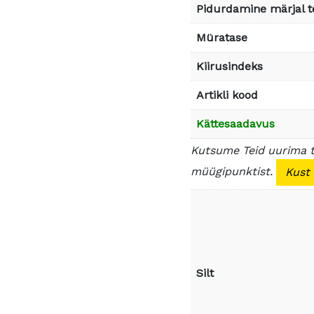
Pidurdamine märjal t
Müratase
Kiirusindeks
Artikli kood
Kättesaadavus
Kutsume Teid uurima 
müügipunktist.
Kust
Silt