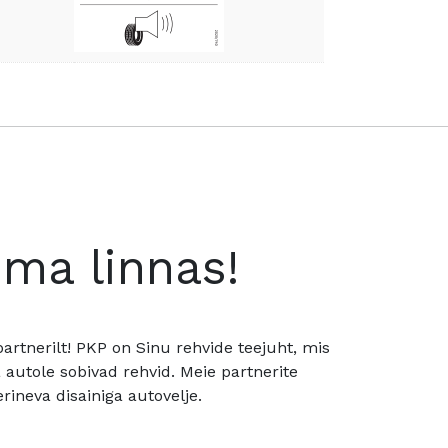
oma linnas!
rtnerilt! PKP on Sinu rehvide teejuht, mis
utole sobivad rehvid. Meie partnerite
rineva disainiga autovelje.