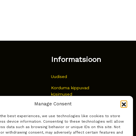
Informatsioon
Uudised
Korduma kippuvad
küsimused
Manage Consent
Kust osta?
 the best experiences, we use technologies like cookies to store
Küpsiste poliitika
ss device information. Consenting to these technologies will allow
ss data such as browsing behavior or unique IDs on this site. Not
 or withdrawing consent, may adversely affect certain features and