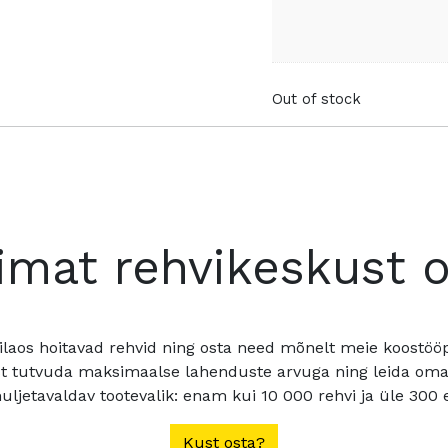
Out of stock
imat rehvikeskust 
ilaos hoitavad rehvid ning osta need mõnelt meie koostööpa
t tutvuda maksimaalse lahenduste arvuga ning leida oma a
ljetavaldav tootevalik: enam kui 10 000 rehvi ja üle 300 e
Kust osta?