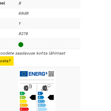
eel
B
69dB
Y
8278
toodete saadavuse kohta lähimast
 osta?