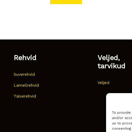
Rehvid
Veljed,
tarvikud
Suverehvid
Veljed
Lamellrehvid
Talverehvid
To provide
and/or acce
us to proce
consenting