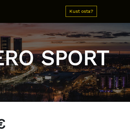
Kust osta?
ZERO SPORT
€