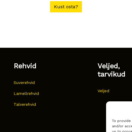
Kust osta?
Rehvid
Veljed,
tarvikud
Suverehvid
Veljed
Lamellrehvid
Talverehvid
To provide
and/or acce
us to proce