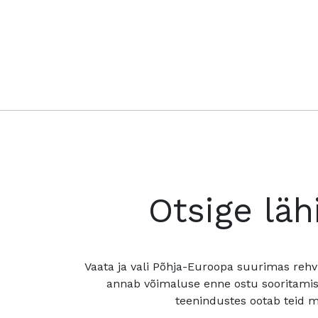
Otsige läh
Vaata ja vali Põhja-Euroopa suurimas rehv
annab võimaluse enne ostu sooritamis
teenindustes ootab teid mu