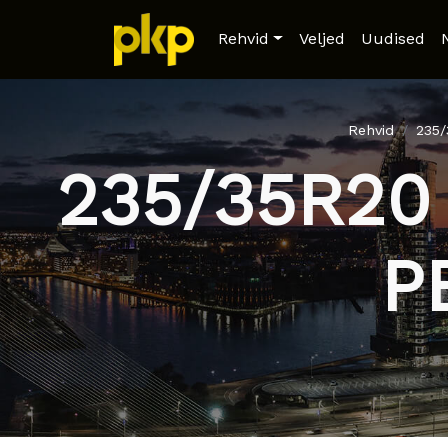
Rehvid
Veljed
Uudised
Rehvid
235
235/35R20
P