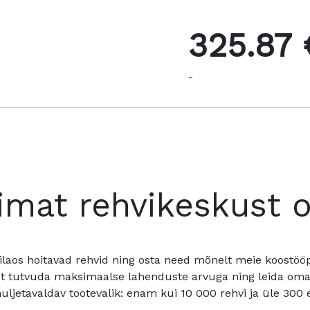
325.87 
-
imat rehvikeskust 
ilaos hoitavad rehvid ning osta need mõnelt meie koostööpa
t tutvuda maksimaalse lahenduste arvuga ning leida oma a
ljetavaldav tootevalik: enam kui 10 000 rehvi ja üle 300 e