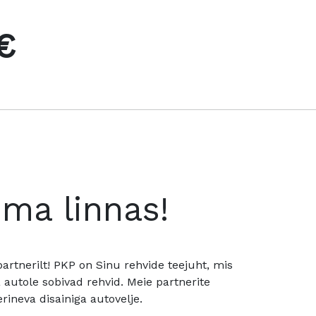
€
oma linnas!
rtnerilt! PKP on Sinu rehvide teejuht, mis
utole sobivad rehvid. Meie partnerite
rineva disainiga autovelje.