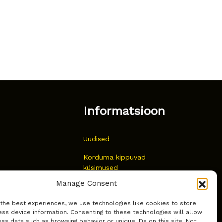
Informatsioon
Uudised
Korduma kippuvad
küsimused
Manage Consent
Kust osta?
 the best experiences, we use technologies like cookies to store
Küpsiste poliitika
ss device information. Consenting to these technologies will allow
ss data such as browsing behavior or unique IDs on this site. Not