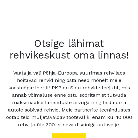
Otsige lähimat
rehvikeskust oma linnas!
Vaata ja vali Põhja-Euroopa suurimas rehvilaos
hoitavad rehvid ning osta need mõnelt meie
koostööpartnerilt! PKP on Sinu rehvide teejuht, mis
annab võimaluse enne ostu sooritamist tutvuda
maksimaalse lahenduste arvuga ning leida oma
autole sobivad rehvid. Meie partnerite teenindustes
ootab teid muljetavaldav tootevalik: enam kui 10 000
rehvi ja üle 300 erineva disainiga autovelje.