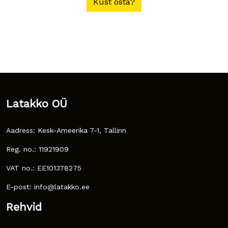
Kust osta?
Latakko OÜ
Aadress: Kesk-Ameerika 7-1, Tallinn
Reg. no.: 11921909
VAT no.: EE101378275
E-post: info@latakko.ee
Rehvid