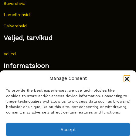
Suverehvid
Lamellrehvid
Talverehvid
Veljed, tarvikud
Veljed
Informatsioon
Manage Consent
Uudised
To provide the best experiences, we use technologies like
Korduma kippuvad küsimused
cookies to store and/or access device information. Consenting to
these technologies will allow us to process data such as browsing
Kust osta?
behavior or unique IDs on this site. Not consenting or withdrawing
consent, may adversely affect certain features and functions.
Küpsiste poliitika
Accept