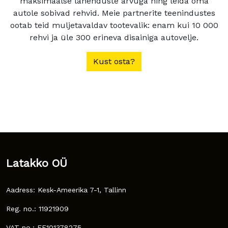
maksimaalse lahenduste arvuga ning leida oma
autole sobivad rehvid. Meie partnerite teenindustes
ootab teid muljetavaldav tootevalik: enam kui 10 000
rehvi ja üle 300 erineva disainiga autovelje.
Kust osta?
Latakko OÜ
Aadress: Kesk-Ameerika 7-1, Tallinn
Reg. no.: 11921909
VAT no.: EE101378275