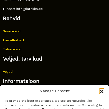
E-post: info@latakko.ee
Rehvid
Suverehvid
Lamellrehvid
Talverehvid
Veljed, tarvikud
Veljed
Informatsioon
Manage Consent
Uudised
To provide the best experiences, we use technologies like
Korduma kippuvad küsimused
cookies to store and/or access device information. Consenting to