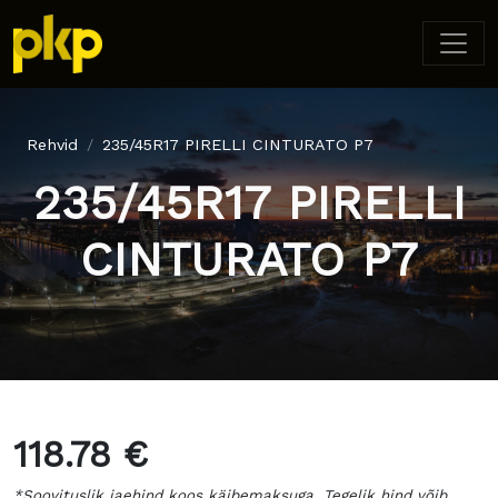
Rehvid
235/45R17 PIRELLI CINTURATO P7
235/45R17 PIRELLI
CINTURATO P7
118.78 €
*Soovituslik jaehind koos käibemaksuga. Tegelik hind võib