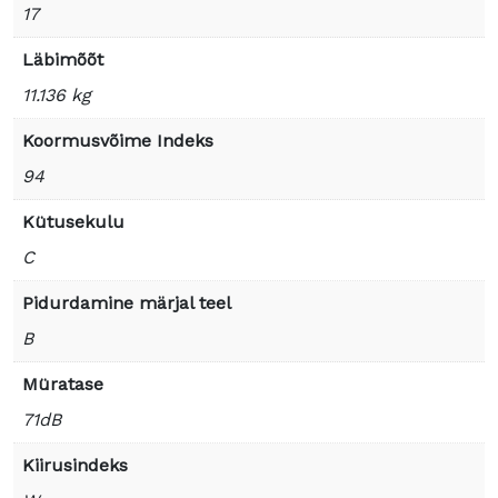
17
Läbimõõt
11.136 kg
Koormusvõime Indeks
94
Kütusekulu
C
Pidurdamine märjal teel
B
Müratase
71dB
Kiirusindeks