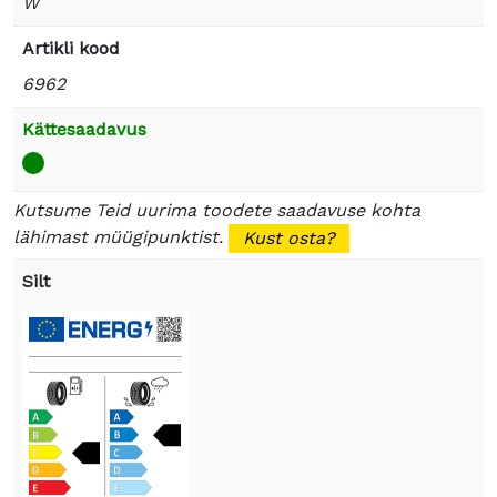
W
Artikli kood
6962
Kättesaadavus
Kutsume Teid uurima toodete saadavuse kohta
lähimast müügipunktist.
Kust osta?
Silt