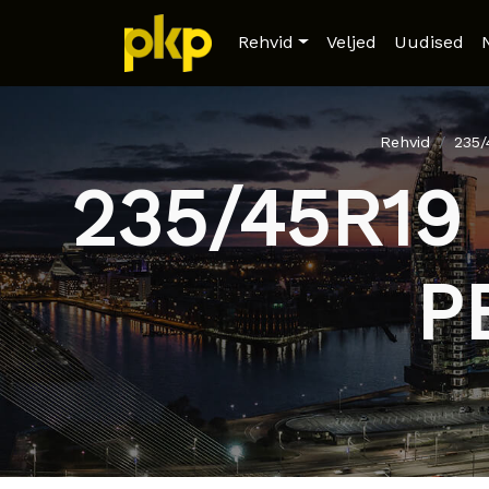
Rehvid
Veljed
Uudised
Rehvid
235
235/45R19
P