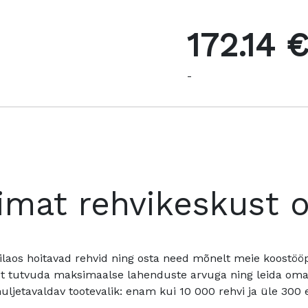
172.14 
-
imat rehvikeskust 
ilaos hoitavad rehvid ning osta need mõnelt meie koostööpa
t tutvuda maksimaalse lahenduste arvuga ning leida oma a
ljetavaldav tootevalik: enam kui 10 000 rehvi ja üle 300 e