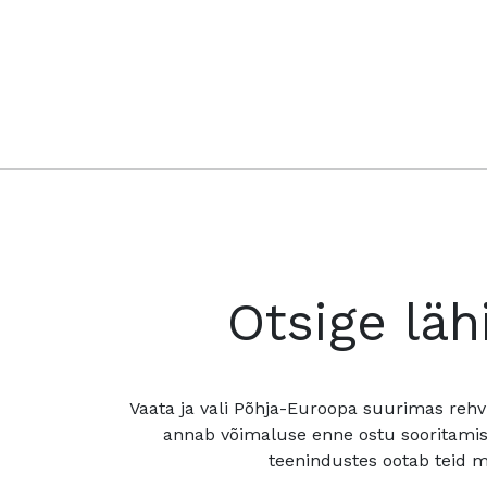
Otsige läh
Vaata ja vali Põhja-Euroopa suurimas rehv
annab võimaluse enne ostu sooritamis
teenindustes ootab teid mu