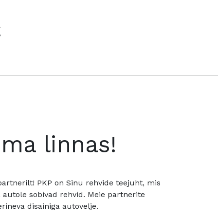
€
oma linnas!
rtnerilt! PKP on Sinu rehvide teejuht, mis
utole sobivad rehvid. Meie partnerite
rineva disainiga autovelje.