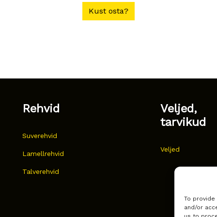
Kust osta?
Rehvid
Veljed,
tarvikud
Suverehvid
Veljed
Lamellrehvid
Talverehvid
To provide
and/or acce
us to proce