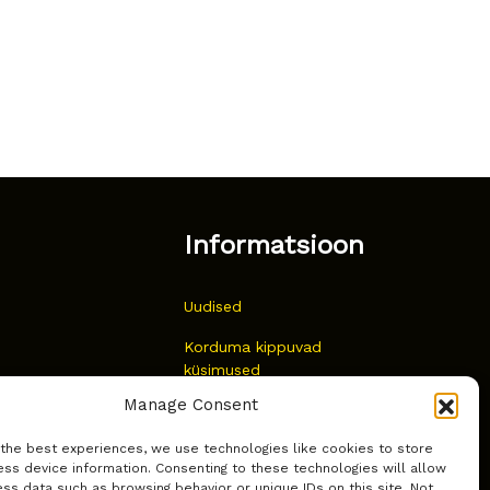
Informatsioon
Uudised
Korduma kippuvad
küsimused
Manage Consent
Kust osta?
 the best experiences, we use technologies like cookies to store
Küpsiste poliitika
ss device information. Consenting to these technologies will allow
ss data such as browsing behavior or unique IDs on this site. Not