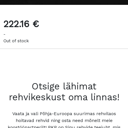
222.16 €
-
Out of stock
Otsige lähimat
rehvikeskust oma linnas!
Vaata ja vali Põhja-Euroopa suurimas rehvilaos
hoitavad rehvid ning osta need mõnelt meie
koostööpartnerilt! PKP on Sinu rehvide teejuht, mis