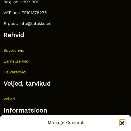
Reg. no.: 11921909
VAT no.: EE101378275
E-post: info@latakko.ee
Rehvid
Suverehvid
Lamellrehvid
Talverehvid
Veljed, tarvikud
Veljed
Informatsioon
Manage Consent
Uudised