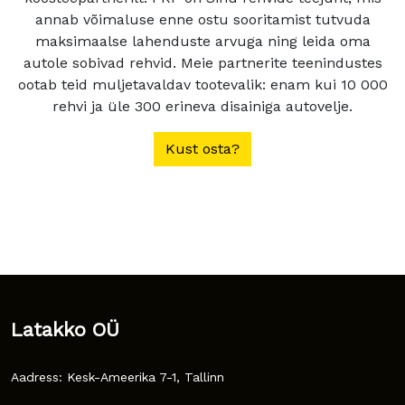
annab võimaluse enne ostu sooritamist tutvuda
maksimaalse lahenduste arvuga ning leida oma
autole sobivad rehvid. Meie partnerite teenindustes
ootab teid muljetavaldav tootevalik: enam kui 10 000
rehvi ja üle 300 erineva disainiga autovelje.
Kust osta?
Latakko OÜ
Aadress: Kesk-Ameerika 7-1, Tallinn