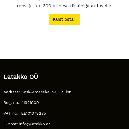
rehvi ja üle 300 erineva disainiga autovelje.
Kust osta?
Latakko OÜ
Aadress: Kesk-Ameerika 7-1, Tallinn
Reg. no.: 11921909
VAT no.: EE101378275
E-post: info@latakko.ee