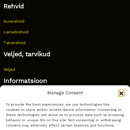
Rehvid
Suverehvid
Lamellrehvid
Talverehvid
Veljed, tarvikud
Veljed
Informatsioon
Manage Consent
Uudised
To provide the best experiences, we use technologies like
Korduma kippuvad küsimused
cookies to store and/or access device information. Consenting to
these technologies will allow us to process data such as browsing
Kust osta?
behavior or unique IDs on this site. Not consenting or withdrawing
consent, may adversely affect certain features and functions.
Küpsiste poliitika