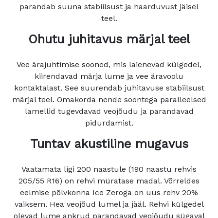
parandab suuna stabiilsust ja haarduvust jäisel
teel.
Ohutu juhitavus märjal teel
Vee ärajuhtimise sooned, mis laienevad külgedel,
kiirendavad märja lume ja vee äravoolu
kontaktalast. See suurendab juhitavuse stabiilsust
märjal teel. Omakorda nende soontega paralleelsed
lamellid tugevdavad veojõudu ja parandavad
pidurdamist.
Tuntav akustiline mugavus
Vaatamata ligi 200 naastule (190 naastu rehvis
205/55 R16) on rehvi müratase madal. Võrreldes
eelmise põlvkonna Ice Zeroga on uus rehv 20%
vaiksem. Hea veojõud lumel ja jääl. Rehvi külgedel
olevad lume ankrud parandavad veojõudu sügaval