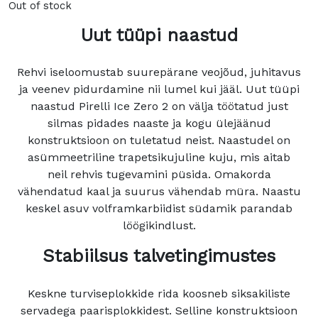
Out of stock
Uut tüüpi naastud
Rehvi iseloomustab suurepärane veojõud, juhitavus
ja veenev pidurdamine nii lumel kui jääl. Uut tüüpi
naastud Pirelli Ice Zero 2 on välja töötatud just
silmas pidades naaste ja kogu ülejäänud
konstruktsioon on tuletatud neist. Naastudel on
asümmeetriline trapetsikujuline kuju, mis aitab
neil rehvis tugevamini püsida. Omakorda
vähendatud kaal ja suurus vähendab müra. Naastu
keskel asuv volframkarbiidist südamik parandab
löögikindlust.
Stabiilsus talvetingimustes
Keskne turviseplokkide rida koosneb siksakiliste
servadega paarisplokkidest. Selline konstruktsioon