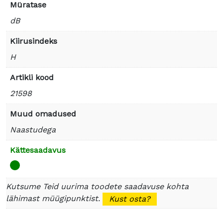
Müratase
dB
Kiirusindeks
H
Artikli kood
21598
Muud omadused
Naastudega
Kättesaadavus
Kutsume Teid uurima toodete saadavuse kohta
lähimast müügipunktist.
Kust osta?