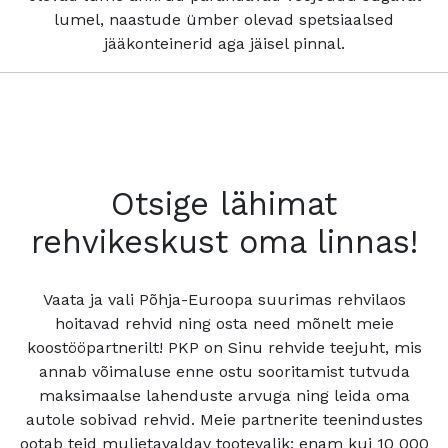
lumel, naastude ümber olevad spetsiaalsed
jääkonteinerid aga jäisel pinnal.
Otsige lähimat
rehvikeskust oma linnas!
Vaata ja vali Põhja-Euroopa suurimas rehvilaos
hoitavad rehvid ning osta need mõnelt meie
koostööpartnerilt! PKP on Sinu rehvide teejuht, mis
annab võimaluse enne ostu sooritamist tutvuda
maksimaalse lahenduste arvuga ning leida oma
autole sobivad rehvid. Meie partnerite teenindustes
ootab teid muljetavaldav tootevalik: enam kui 10 000