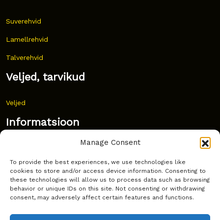
Suverehvid
Lamellrehvid
Talverehvid
Veljed, tarvikud
Veljed
Informatsioon
Manage Consent
Uudised
To provide the best experiences, we use technologies like
Korduma kippuvad küsimused
cookies to store and/or access device information. Consenting to
these technologies will allow us to process data such as browsing
Kust osta?
behavior or unique IDs on this site. Not consenting or withdrawing
consent, may adversely affect certain features and functions.
Küpsiste poliitika