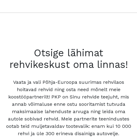
Otsige lähimat
rehvikeskust oma linnas!
Vaata ja vali Põhja-Euroopa suurimas rehvilaos
hoitavad rehvid ning osta need mõnelt meie
koostööpartnerilt! PKP on Sinu rehvide teejuht, mis
annab võimaluse enne ostu sooritamist tutvuda
maksimaalse lahenduste arvuga ning leida oma
autole sobivad rehvid. Meie partnerite teenindustes
ootab teid muljetavaldav tootevalik: enam kui 10 000
rehvi ja üle 300 erineva disainiga autovelje.