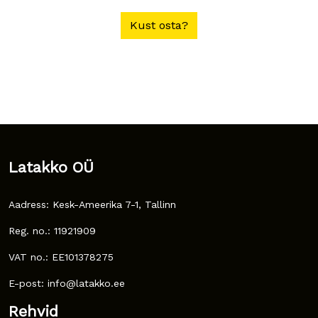
Kust osta?
Latakko OÜ
Aadress: Kesk-Ameerika 7-1, Tallinn
Reg. no.: 11921909
VAT no.: EE101378275
E-post: info@latakko.ee
Rehvid