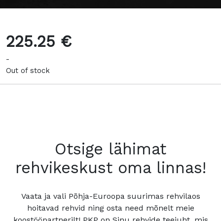
225.25 €
-
Out of stock
Otsige lähimat
rehvikeskust oma linnas!
Vaata ja vali Põhja-Euroopa suurimas rehvilaos
hoitavad rehvid ning osta need mõnelt meie
koostööpartnerilt! PKP on Sinu rehvide teejuht, mis