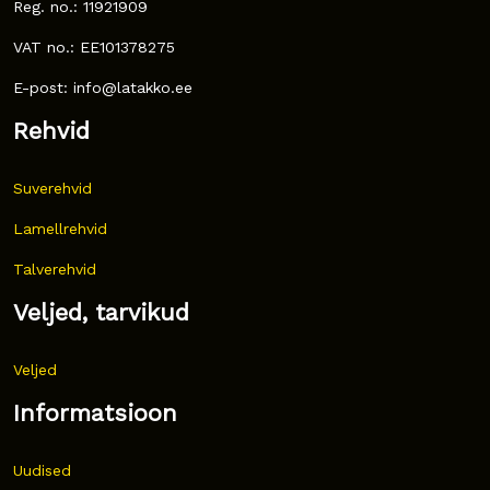
Reg. no.: 11921909
VAT no.: EE101378275
E-post: info@latakko.ee
Rehvid
Suverehvid
Lamellrehvid
Talverehvid
Veljed, tarvikud
Veljed
Informatsioon
Uudised