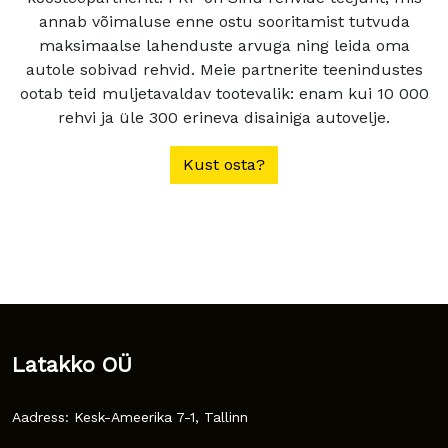
annab võimaluse enne ostu sooritamist tutvuda
maksimaalse lahenduste arvuga ning leida oma
autole sobivad rehvid. Meie partnerite teenindustes
ootab teid muljetavaldav tootevalik: enam kui 10 000
rehvi ja üle 300 erineva disainiga autovelje.
Kust osta?
Latakko OÜ
Aadress: Kesk-Ameerika 7-1, Tallinn