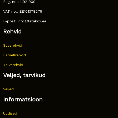
Reg. no.: 11921909
VAT no.: EE101378275
E-post: info@latakko.ee
Rehvid
Suverehvid
Lamellrehvid
Talverehvid
Veljed, tarvikud
Veljed
Informatsioon
Uudised