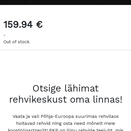
159.94 €
-
Out of stock
Otsige lähimat
rehvikeskust oma linnas!
Vaata ja vali Põhja-Euroopa suurimas rehvilaos
hoitavad rehvid ning osta need mõnelt meie
koostööpartnerilt! PKP on Sinu rehvide teejuht, mis