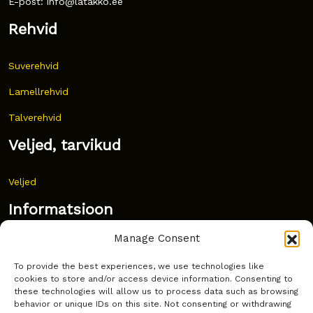
E-post: info@latakko.ee
Rehvid
Suverehvid
Lamellrehvid
Talverehvid
Veljed, tarvikud
Veljed
Informatsioon
Manage Consent
Uudised
To provide the best experiences, we use technologies like
Korduma kippuvad küsimused
cookies to store and/or access device information. Consenting to
these technologies will allow us to process data such as browsing
Kust osta?
behavior or unique IDs on this site. Not consenting or withdrawing