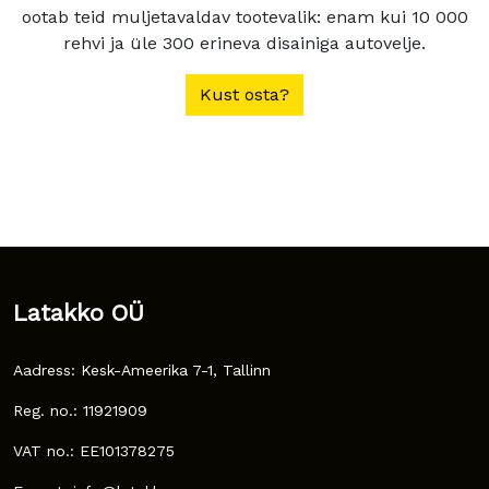
ootab teid muljetavaldav tootevalik: enam kui 10 000
rehvi ja üle 300 erineva disainiga autovelje.
Kust osta?
Latakko OÜ
Aadress: Kesk-Ameerika 7-1, Tallinn
Reg. no.: 11921909
VAT no.: EE101378275