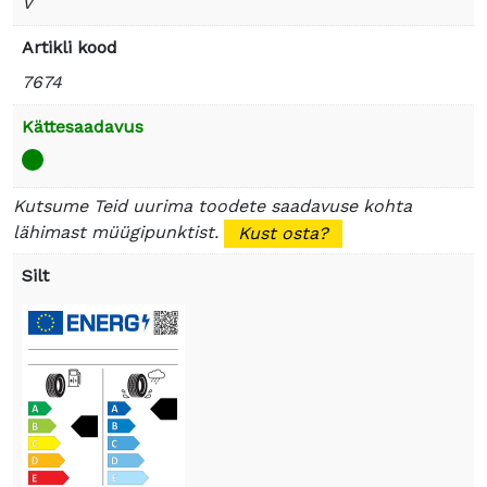
V
Artikli kood
7674
Kättesaadavus
Kutsume Teid uurima toodete saadavuse kohta
lähimast müügipunktist.
Kust osta?
Silt