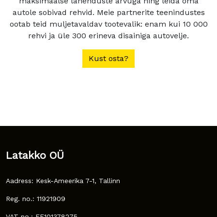
maksimaalse lahenduste arvuga ning leida oma
autole sobivad rehvid. Meie partnerite teenindustes
ootab teid muljetavaldav tootevalik: enam kui 10 000
rehvi ja üle 300 erineva disainiga autovelje.
Kust osta?
Latakko OÜ
Aadress: Kesk-Ameerika 7-1, Tallinn
Reg. no.: 11921909
VAT no.: EE101378275