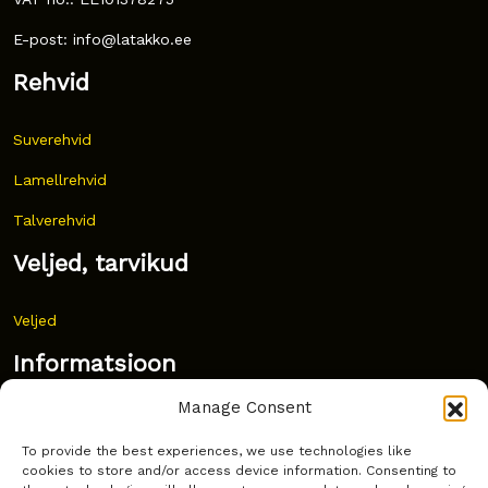
E-post: info@latakko.ee
Rehvid
Suverehvid
Lamellrehvid
Talverehvid
Veljed, tarvikud
Veljed
Informatsioon
Manage Consent
Uudised
To provide the best experiences, we use technologies like
Korduma kippuvad küsimused
cookies to store and/or access device information. Consenting to