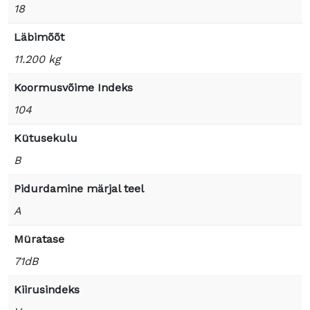
18
Läbimõõt
11.200 kg
Koormusvõime Indeks
104
Kütusekulu
B
Pidurdamine märjal teel
A
Müratase
71dB
Kiirusindeks