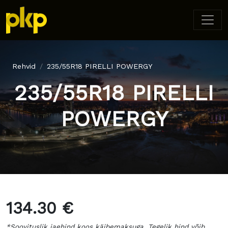
Rehvid
235/55R18 PIRELLI POWERGY
235/55R18 PIRELLI
POWERGY
134.30 €
*Soovituslik jaehind koos käibemaksuga. Tegelik hind võib