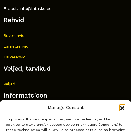
E-post: info@latakko.ee
Rehvid
Suverehvid
Lamellrehvid
Talverehvid
Veljed, tarvikud
Veljed
Informatsioon
Manage Consent
Uudised
To provide the best experiences, we use technologies like
Korduma kippuvad küsimused
cookies to store and/or access device information. Consenting to
these technologies will allow us to process data such as browsing