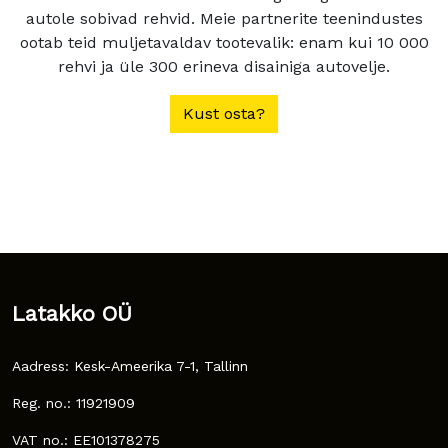
autole sobivad rehvid. Meie partnerite teenindustes
ootab teid muljetavaldav tootevalik: enam kui 10 000
rehvi ja üle 300 erineva disainiga autovelje.
Kust osta?
Latakko OÜ
Aadress: Kesk-Ameerika 7-1, Tallinn
Reg. no.: 11921909
VAT no.: EE101378275