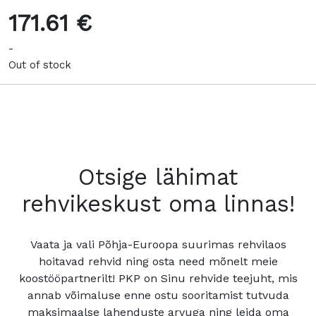
171.61 €
-
Out of stock
Otsige lähimat
rehvikeskust oma linnas!
Vaata ja vali Põhja-Euroopa suurimas rehvilaos
hoitavad rehvid ning osta need mõnelt meie
koostööpartnerilt! PKP on Sinu rehvide teejuht, mis
annab võimaluse enne ostu sooritamist tutvuda
maksimaalse lahenduste arvuga ning leida oma