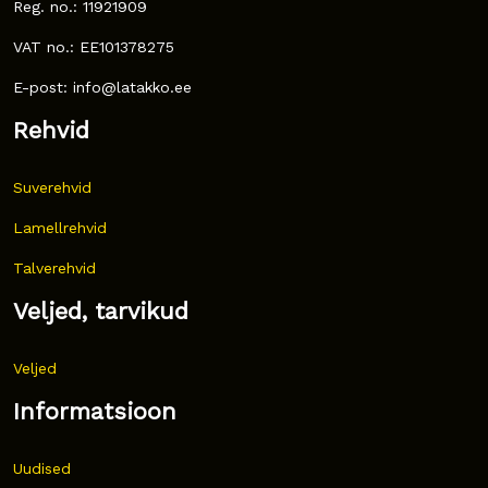
Reg. no.: 11921909
VAT no.: EE101378275
E-post: info@latakko.ee
Rehvid
Suverehvid
Lamellrehvid
Talverehvid
Veljed, tarvikud
Veljed
Informatsioon
Uudised