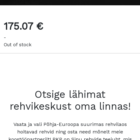
175.07 €
-
Out of stock
Otsige lähimat
rehvikeskust oma linnas!
Vaata ja vali Põhja-Euroopa suurimas rehvilaos
hoitavad rehvid ning osta need mõnelt meie
koostööpartnerilt! PKP on Sinu rehvide teejuht, mis