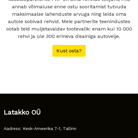
annab võimaluse enne ostu sooritamist tutvuda
maksimaalse lahenduste arvuga ning leida oma
autole sobivad rehvid. Meie partnerite teenindustes
ootab teid muljetavaldav tootevalik: enam kui 10 000
rehvi ja üle 300 erineva disainiga autovelje.
Kust osta?
Latakko OÜ
Aadress: Kesk-Ameerika 7-1, Tallinn