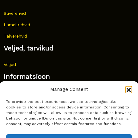
Suverehvid
Lamellrehvid
Talverehvid
Veljed, tarvikud
Veljed
Informatsioon
Manage Consent
Uudised
To provide the best experiences, we use technologies like
Korduma kippuvad küsimused
cookies to store and/or access device information. Consenting to
these technologies will allow us to process data such as browsing
Kust osta?
behavior or unique IDs on this site. Not consenting or withdrawing
consent, may adversely affect certain features and functions.
Küpsiste poliitika