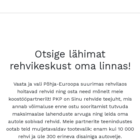
Otsige lähimat
rehvikeskust oma linnas!
Vaata ja vali Põhja-Euroopa suurimas rehvilaos
hoitavad rehvid ning osta need mõnelt meie
koostööpartnerilt! PKP on Sinu rehvide teejuht, mis
annab võimaluse enne ostu sooritamist tutvuda
maksimaalse lahenduste arvuga ning leida oma
autole sobivad rehvid. Meie partnerite teenindustes
ootab teid muljetavaldav tootevalik: enam kui 10 000
rehvi ja üle 300 erineva disainiga autovelje.