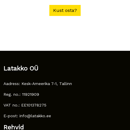
Kust osta?
Latakko OÜ
Aadress: Kesk-Ameerika 7-1, Tallinn
Reg. no.: 11921909
VAT no.: EE101378275
E-post: info@latakko.ee
Rehvid