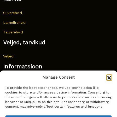
Suverehvid
Lamellrehvid
Talverehvid
Veljed, tarvikud
Veljed
Informatsioon
Manage Consent
Uudised
To provide the best experiences, we use technologies like
Korduma kippuvad küsimused
cookies to store and/or access device information. Consenting to
these technologies will allow us to process data such as browsing
Kust osta?
behavior or unique IDs on this site. Not consenting or withdrawing
consent, may adversely affect certain features and functions.
Küpsiste poliitika