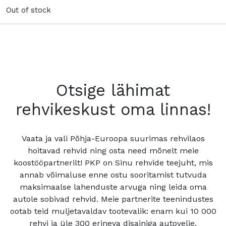
Out of stock
Otsige lähimat
rehvikeskust oma linnas!
Vaata ja vali Põhja-Euroopa suurimas rehvilaos
hoitavad rehvid ning osta need mõnelt meie
koostööpartnerilt! PKP on Sinu rehvide teejuht, mis
annab võimaluse enne ostu sooritamist tutvuda
maksimaalse lahenduste arvuga ning leida oma
autole sobivad rehvid. Meie partnerite teenindustes
ootab teid muljetavaldav tootevalik: enam kui 10 000
rehvi ja üle 300 erineva disainiga autovelje.