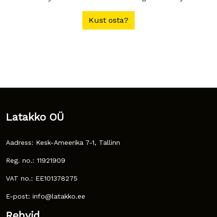
Kust osta?
Latakko OÜ
Aadress: Kesk-Ameerika 7-1, Tallinn
Reg. no.: 11921909
VAT no.: EE101378275
E-post: info@latakko.ee
Rehvid