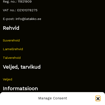
Reg. no.: 11921909
VAT no.: EE101378275
E-post: info@latakko.ee
Rehvid
Suverehvid
Lamellrehvid
Talverehvid
Veljed, tarvikud
Veljed
Informatsioon
Manage Consent
Uudised