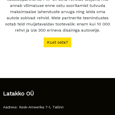
annab võimaluse enne ostu sooritamist tutvuda
maksimaalse lahenduste arvuga ning leida oma
autole sobivad rehvid. Meie partnerite teenindustes
ootab teid muljetavaldav tootevalik: enam kui 10 000
rehvi ja üle 300 erineva disainiga autovelje.
Kust osta?
Latakko OÜ
Aadress: Kesk-Ameerika 7-1, Tallinn