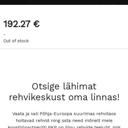
192.27 €
-
Out of stock
Otsige lähimat
rehvikeskust oma linnas!
Vaata ja vali Põhja-Euroopa suurimas rehvilaos
hoitavad rehvid ning osta need mõnelt meie
koostööpartnerilt! PKP on Sinu rehvide teejuht, mis