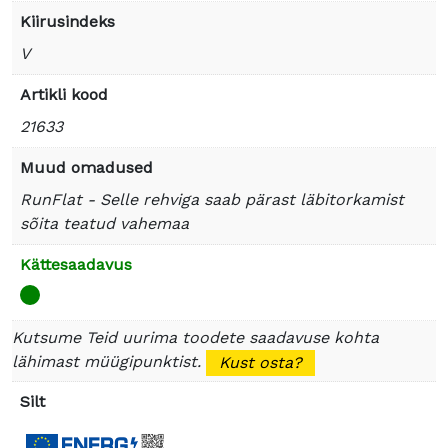
Kiirusindeks
V
Artikli kood
21633
Muud omadused
RunFlat - Selle rehviga saab pärast läbitorkamist
sõita teatud vahemaa
Kättesaadavus
Kutsume Teid uurima toodete saadavuse kohta
lähimast müügipunktist.
Kust osta?
Silt