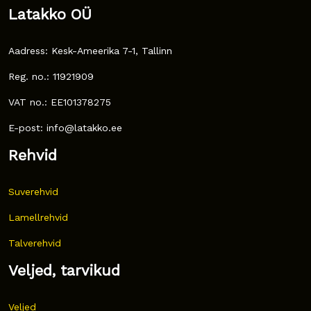
Latakko OÜ
Aadress: Kesk-Ameerika 7-1, Tallinn
Reg. no.: 11921909
VAT no.: EE101378275
E-post: info@latakko.ee
Rehvid
Suverehvid
Lamellrehvid
Talverehvid
Veljed, tarvikud
Veljed