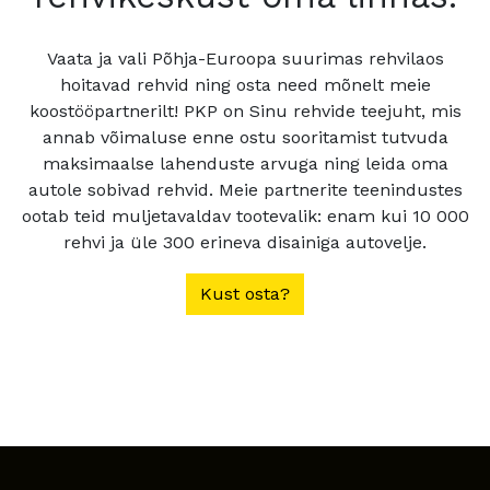
Vaata ja vali Põhja-Euroopa suurimas rehvilaos
hoitavad rehvid ning osta need mõnelt meie
koostööpartnerilt! PKP on Sinu rehvide teejuht, mis
annab võimaluse enne ostu sooritamist tutvuda
maksimaalse lahenduste arvuga ning leida oma
autole sobivad rehvid. Meie partnerite teenindustes
ootab teid muljetavaldav tootevalik: enam kui 10 000
rehvi ja üle 300 erineva disainiga autovelje.
Kust osta?