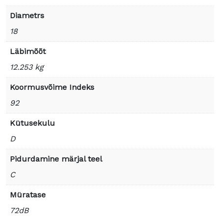
Diametrs
18
Läbimõõt
12.253 kg
Koormusvõime Indeks
92
Kütusekulu
D
Pidurdamine märjal teel
C
Müratase
72dB