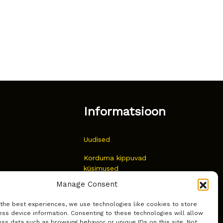
Informatsioon
Uudised
Korduma kippuvad
küsimused
Manage Consent
Kust osta?
 the best experiences, we use technologies like cookies to store
Küpsiste poliitika
ss device information. Consenting to these technologies will allow
ss data such as browsing behavior or unique IDs on this site. Not