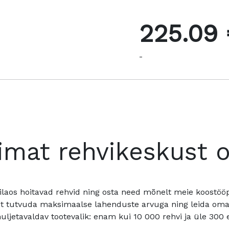
225.09
-
imat rehvikeskust 
ilaos hoitavad rehvid ning osta need mõnelt meie koostööpa
t tutvuda maksimaalse lahenduste arvuga ning leida oma a
ljetavaldav tootevalik: enam kui 10 000 rehvi ja üle 300 e