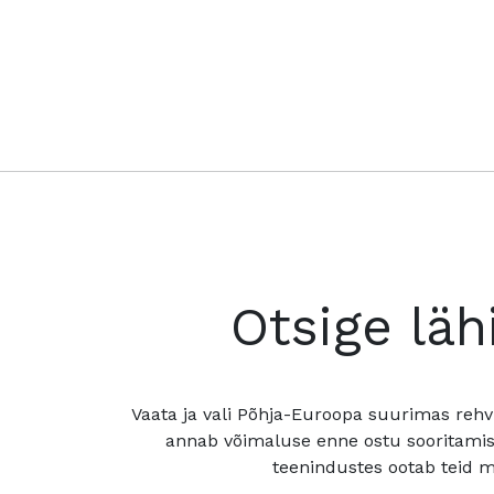
Otsige läh
Vaata ja vali Põhja-Euroopa suurimas rehv
annab võimaluse enne ostu sooritamis
teenindustes ootab teid mu