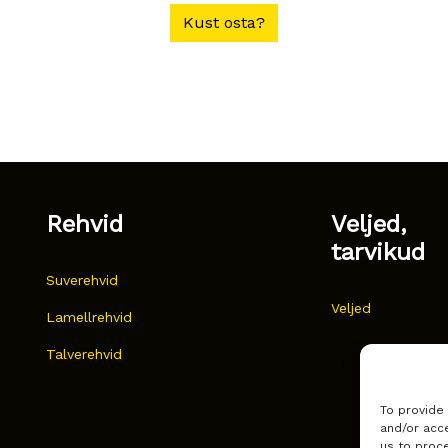
Kust osta?
Rehvid
Veljed,
tarvikud
Suverehvid
Veljed
Lamellrehvid
Talverehvid
To provide
and/or acce
us to proce