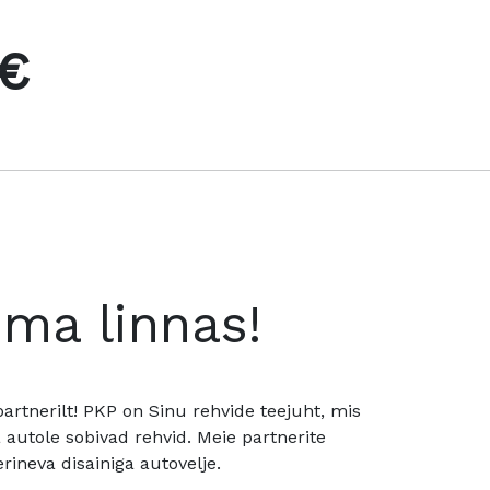
 €
oma linnas!
rtnerilt! PKP on Sinu rehvide teejuht, mis
utole sobivad rehvid. Meie partnerite
rineva disainiga autovelje.