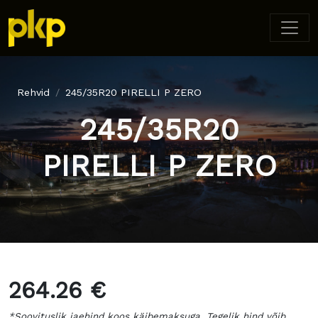
Rehvid
245/35R20 PIRELLI P ZERO
245/35R20
PIRELLI P ZERO
264.26 €
*Soovituslik jaehind koos käibemaksuga. Tegelik hind võib