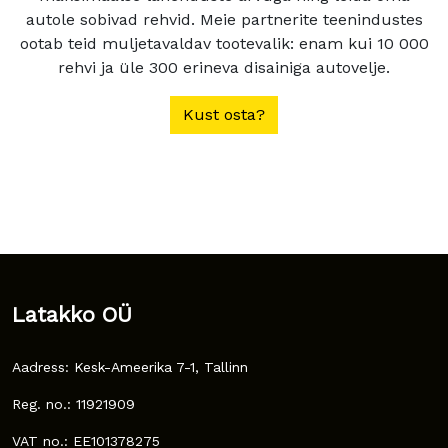
autole sobivad rehvid. Meie partnerite teenindustes
ootab teid muljetavaldav tootevalik: enam kui 10 000
rehvi ja üle 300 erineva disainiga autovelje.
Kust osta?
Latakko OÜ
Aadress: Kesk-Ameerika 7-1, Tallinn
Reg. no.: 11921909
VAT no.: EE101378275