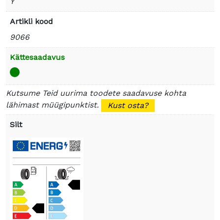
Y
Artikli kood
9066
Kättesaadavus
Kutsume Teid uurima toodete saadavuse kohta
lähimast müügipunktist.
Kust osta?
Silt