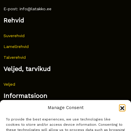
E-post: info@latakko.ee
Rehvid
Suverehvid
Lamellrehvid
Talverehvid
Veljed, tarvikud
Veljed
Informatsioon
Manage Consent
Uudised
To provide the best experiences, we use technologies like
Korduma kippuvad küsimused
cookies to store and/or access device information. Consenting to
these technologies will allow us to process data such as browsing