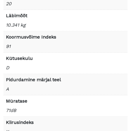
20
Läbimõõt
10.341 kg
Koormusvõime Indeks
91
Kütusekulu
D
Pidurdamine märjal teel
A
Müratase
71dB
Kiirusindeks