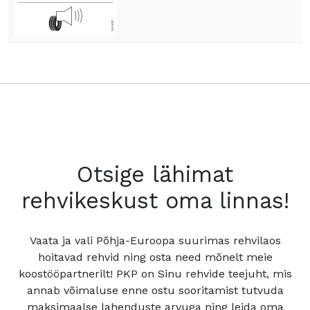
Otsige lähimat
rehvikeskust oma linnas!
Vaata ja vali Põhja-Euroopa suurimas rehvilaos
hoitavad rehvid ning osta need mõnelt meie
koostööpartnerilt! PKP on Sinu rehvide teejuht, mis
annab võimaluse enne ostu sooritamist tutvuda
maksimaalse lahenduste arvuga ning leida oma