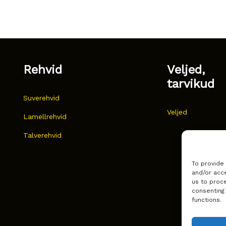
Rehvid
Veljed,
tarvikud
Suverehvid
Veljed
Lamellrehvid
Talverehvid
To provide
and/or acce
us to proce
consenting
functions.