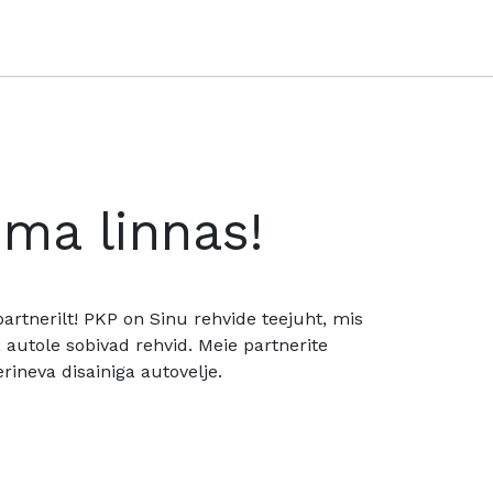
oma linnas!
rtnerilt! PKP on Sinu rehvide teejuht, mis
utole sobivad rehvid. Meie partnerite
rineva disainiga autovelje.