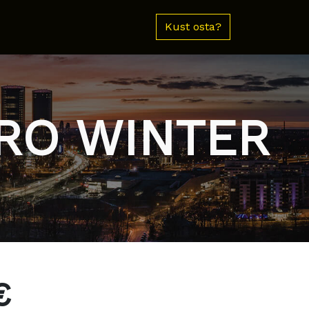
Kust osta?
ERO WINTER
€