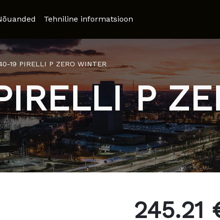
Nõuanded
Tehniline informatsioon
/40-19 PIRELLI P ZERO WINTER
 PIRELLI P Z
245.21 