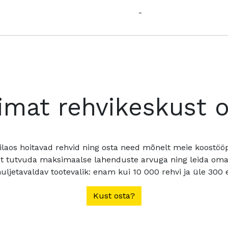
-
imat rehvikeskust 
ilaos hoitavad rehvid ning osta need mõnelt meie koostööpa
t tutvuda maksimaalse lahenduste arvuga ning leida oma a
ljetavaldav tootevalik: enam kui 10 000 rehvi ja üle 300 e
Kust osta?