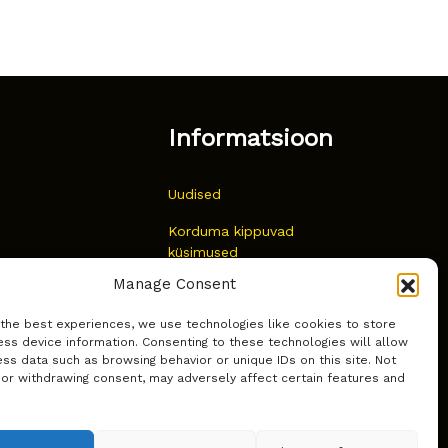
Informatsioon
Uudised
Korduma kippuvad
küsimused
Manage Consent
Kust osta?
 the best experiences, we use technologies like cookies to store
Küpsiste poliitika
ss device information. Consenting to these technologies will allow
ss data such as browsing behavior or unique IDs on this site. Not
 or withdrawing consent, may adversely affect certain features and