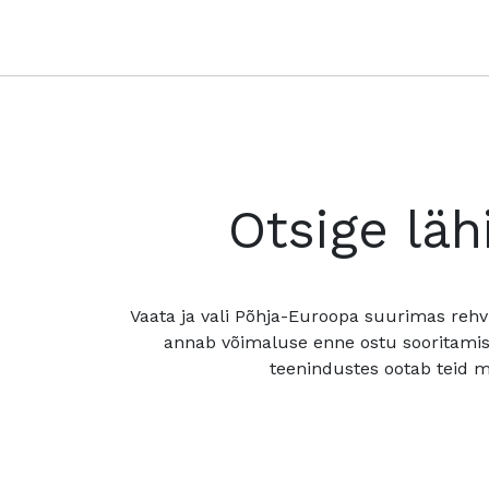
Otsige läh
Vaata ja vali Põhja-Euroopa suurimas rehv
annab võimaluse enne ostu sooritamis
teenindustes ootab teid mu