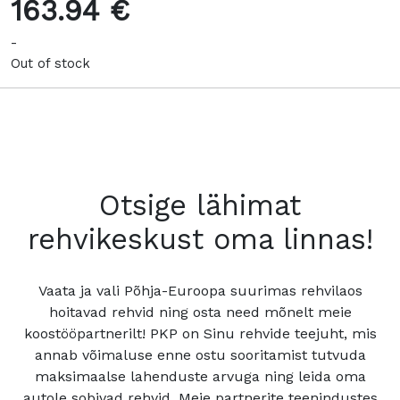
163.94 €
-
Out of stock
Otsige lähimat
rehvikeskust oma linnas!
Vaata ja vali Põhja-Euroopa suurimas rehvilaos
hoitavad rehvid ning osta need mõnelt meie
koostööpartnerilt! PKP on Sinu rehvide teejuht, mis
annab võimaluse enne ostu sooritamist tutvuda
maksimaalse lahenduste arvuga ning leida oma
autole sobivad rehvid. Meie partnerite teenindustes