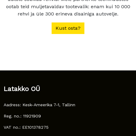
ootab teid muljetavaldav tootevalik: enam kui 10 000
rehvi ja üle 300 erineva disainiga autovelje.
Kust osta?
Latakko OÜ
Aadress: Kesk-Ameerika 7-1, Tallinn
Reg. no.: 11921909
VAT no.: EE101378275