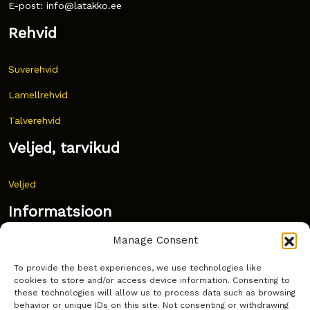
E-post: info@latakko.ee
Rehvid
Suverehvid
Lamellrehvid
Talverehvid
Veljed, tarvikud
Veljed
Informatsioon
Manage Consent
Uudised
To provide the best experiences, we use technologies like
Korduma kippuvad küsimused
cookies to store and/or access device information. Consenting to
these technologies will allow us to process data such as browsing
Kust osta?
behavior or unique IDs on this site. Not consenting or withdrawing