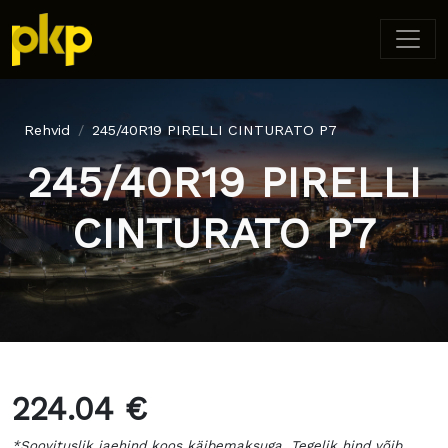
Rehvid
245/40R19 PIRELLI CINTURATO P7
245/40R19 PIRELLI
CINTURATO P7
224.04 €
*Soovituslik jaehind koos käibemaksuga. Tegelik hind võib