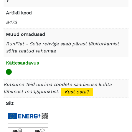
Y
Artikli kood
8473
Muud omadused
RunFlat - Selle rehviga saab pärast läbitorkamist
sõita teatud vahemaa
Kättesaadavus
Kutsume Teid uurima toodete saadavuse kohta
lähimast müügipunktist.
Kust osta?
Silt