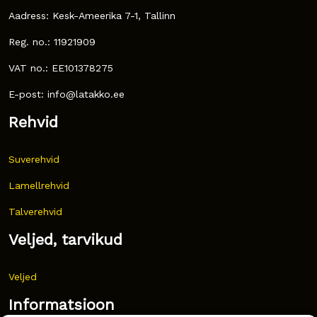
Aadress: Kesk-Ameerika 7-1, Tallinn
Reg. no.: 11921909
VAT no.: EE101378275
E-post: info@latakko.ee
Rehvid
Suverehvid
Lamellrehvid
Talverehvid
Veljed, tarvikud
Veljed
Informatsioon