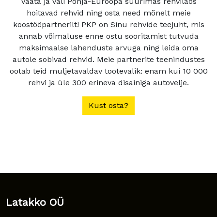
Vaata ja vali Põhja-Euroopa suurimas rehvilaos
hoitavad rehvid ning osta need mõnelt meie
koostööpartnerilt! PKP on Sinu rehvide teejuht, mis
annab võimaluse enne ostu sooritamist tutvuda
maksimaalse lahenduste arvuga ning leida oma
autole sobivad rehvid. Meie partnerite teenindustes
ootab teid muljetavaldav tootevalik: enam kui 10 000
rehvi ja üle 300 erineva disainiga autovelje.
Kust osta?
Latakko OÜ