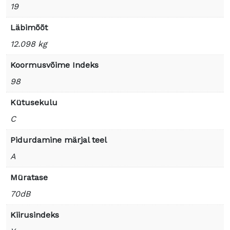
19
Läbimõõt
12.098 kg
Koormusvõime Indeks
98
Kütusekulu
C
Pidurdamine märjal teel
A
Müratase
70dB
Kiirusindeks