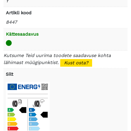
Y
Artikli kood
8447
Kättesaadavus
Kutsume Teid uurima toodete saadavuse kohta
lähimast müügipunktist.
Kust osta?
Silt