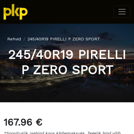
Rehvid
245/40R19 PIRELLI P ZERO SPORT
245/40R19 PIRELLI
P ZERO SPORT
167.96 €
*Soovituslik jaehind koos käibemaksuga. Tegelik hind võib