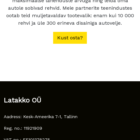
maksimaalse lahenduste arvuga ning leida oma
autole sobivad rehvid. Meie partnerite teenindustes
ootab teid muljetavaldav tootevalik: enam kui 10 000
rehvi ja üle 300 erineva disainiga autovelje.
Kust osta?
Latakko OÜ
Aadress: Kesk-Ameerika 7-1, Tallinn
Reg. no.: 11921909
VAT no.: EE101378275