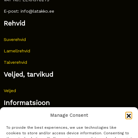
E-post: info@latakko.ee
Rehvid
Suverehvid
Lamellrehvid
Talverehvid
Veljed, tarvikud
Veljed
Informatsioon
Manage Consent
Uudised
To provide the best experiences, we use technologies like
Korduma kippuvad küsimused
cookies to store and/or access device information. Consenting to