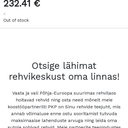
232.41 €
-
Out of stock
Otsige lähimat
rehvikeskust oma linnas!
Vaata ja vali Põhja-Euroopa suurimas rehvilaos
hoitavad rehvid ning osta need mõnelt meie
koostööpartnerilt! PKP on Sinu rehvide teejuht, mis
annab võimaluse enne ostu sooritamist tutvuda
maksimaalse lahenduste arvuga ning leida oma
autole sobivad rehvid. Meie partnerite teenindustes