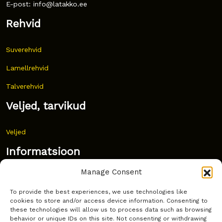
E-post: info@latakko.ee
Rehvid
Suverehvid
Lamellrehvid
Talverehvid
Veljed, tarvikud
Veljed
Informatsioon
Manage Consent
Uudised
To provide the best experiences, we use technologies like
Korduma kippuvad küsimused
cookies to store and/or access device information. Consenting to
these technologies will allow us to process data such as browsing
Kust osta?
behavior or unique IDs on this site. Not consenting or withdrawing