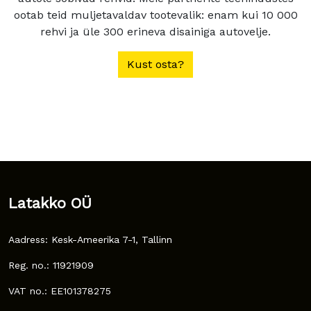
ootab teid muljetavaldav tootevalik: enam kui 10 000
rehvi ja üle 300 erineva disainiga autovelje.
Kust osta?
Latakko OÜ
Aadress: Kesk-Ameerika 7-1, Tallinn
Reg. no.: 11921909
VAT no.: EE101378275