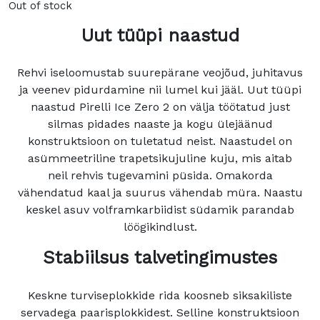
Out of stock
Uut tüüpi naastud
Rehvi iseloomustab suurepärane veojõud, juhitavus
ja veenev pidurdamine nii lumel kui jääl. Uut tüüpi
naastud Pirelli Ice Zero 2 on välja töötatud just
silmas pidades naaste ja kogu ülejäänud
konstruktsioon on tuletatud neist. Naastudel on
asümmeetriline trapetsikujuline kuju, mis aitab
neil rehvis tugevamini püsida. Omakorda
vähendatud kaal ja suurus vähendab müra. Naastu
keskel asuv volframkarbiidist südamik parandab
löögikindlust.
Stabiilsus talvetingimustes
Keskne turviseplokkide rida koosneb siksakiliste
servadega paarisplokkidest. Selline konstruktsioon