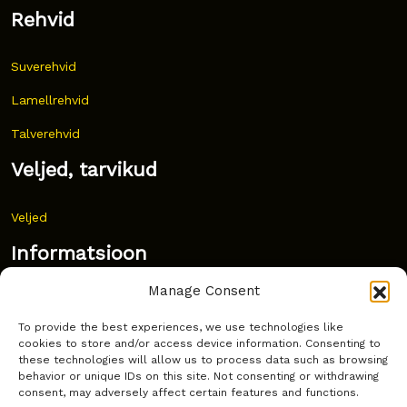
Rehvid
Suverehvid
Lamellrehvid
Talverehvid
Veljed, tarvikud
Veljed
Informatsioon
Manage Consent
Uudised
To provide the best experiences, we use technologies like
Korduma kippuvad küsimused
cookies to store and/or access device information. Consenting to
these technologies will allow us to process data such as browsing
Kust osta?
behavior or unique IDs on this site. Not consenting or withdrawing
consent, may adversely affect certain features and functions.
Küpsiste poliitika