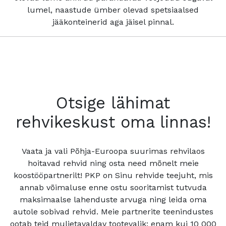
lumel, naastude ümber olevad spetsiaalsed
jääkonteinerid aga jäisel pinnal.
Otsige lähimat
rehvikeskust oma linnas!
Vaata ja vali Põhja-Euroopa suurimas rehvilaos
hoitavad rehvid ning osta need mõnelt meie
koostööpartnerilt! PKP on Sinu rehvide teejuht, mis
annab võimaluse enne ostu sooritamist tutvuda
maksimaalse lahenduste arvuga ning leida oma
autole sobivad rehvid. Meie partnerite teenindustes
ootab teid muljetavaldav tootevalik: enam kui 10 000