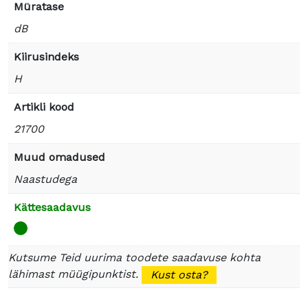
Müratase
dB
Kiirusindeks
H
Artikli kood
21700
Muud omadused
Naastudega
Kättesaadavus
Kutsume Teid uurima toodete saadavuse kohta
lähimast müügipunktist.
Kust osta?