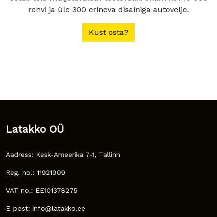
rehvi ja üle 300 erineva disainiga autovelje.
Kust osta?
Latakko OÜ
Aadress: Kesk-Ameerika 7-1, Tallinn
Reg. no.: 11921909
VAT no.: EE101378275
E-post: info@latakko.ee