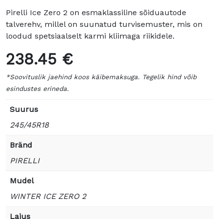
Pirelli Ice Zero 2 on esmaklassiline sõiduautode
talverehv, millel on suunatud turvisemuster, mis on
loodud spetsiaalselt karmi kliimaga riikidele.
238.45 €
*Soovituslik jaehind koos käibemaksuga. Tegelik hind võib
esindustes erineda.
Suurus
245/45R18
Bränd
PIRELLI
Mudel
WINTER ICE ZERO 2
Laius