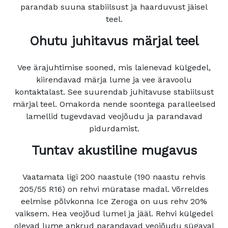
parandab suuna stabiilsust ja haarduvust jäisel
teel.
Ohutu juhitavus märjal teel
Vee ärajuhtimise sooned, mis laienevad külgedel,
kiirendavad märja lume ja vee äravoolu
kontaktalast. See suurendab juhitavuse stabiilsust
märjal teel. Omakorda nende soontega paralleelsed
lamellid tugevdavad veojõudu ja parandavad
pidurdamist.
Tuntav akustiline mugavus
Vaatamata ligi 200 naastule (190 naastu rehvis
205/55 R16) on rehvi müratase madal. Võrreldes
eelmise põlvkonna Ice Zeroga on uus rehv 20%
vaiksem. Hea veojõud lumel ja jääl. Rehvi külgedel
olevad lume ankrud parandavad veojõudu sügaval