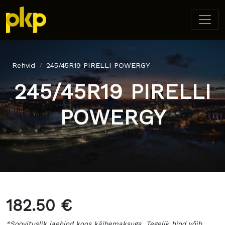
Rehvid
245/45R19 PIRELLI POWERGY
245/45R19 PIRELLI
POWERGY
182.50 €
*Soovituslik jaehind koos käibemaksuga. Tegelik hind võib