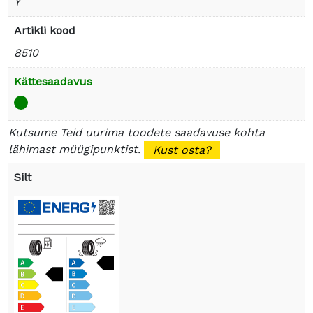
Y
Artikli kood
8510
Kättesaadavus
Kutsume Teid uurima toodete saadavuse kohta
lähimast müügipunktist.
Kust osta?
Silt