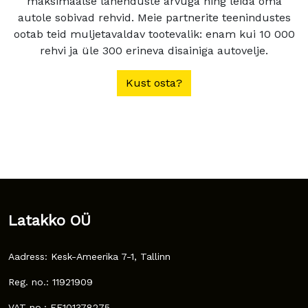
maksimaalse lahenduste arvuga ning leida oma
autole sobivad rehvid. Meie partnerite teenindustes
ootab teid muljetavaldav tootevalik: enam kui 10 000
rehvi ja üle 300 erineva disainiga autovelje.
Kust osta?
Latakko OÜ
Aadress: Kesk-Ameerika 7-1, Tallinn
Reg. no.: 11921909
VAT no.: EE101378275