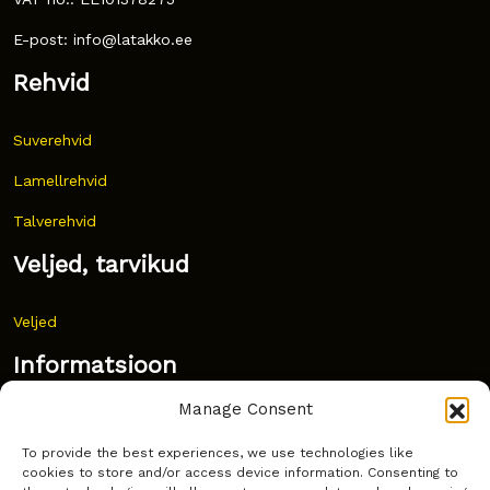
E-post: info@latakko.ee
Rehvid
Suverehvid
Lamellrehvid
Talverehvid
Veljed, tarvikud
Veljed
Informatsioon
Manage Consent
Uudised
To provide the best experiences, we use technologies like
Korduma kippuvad küsimused
cookies to store and/or access device information. Consenting to