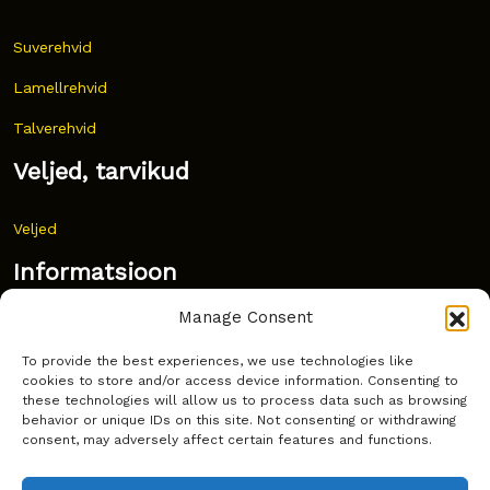
Suverehvid
Lamellrehvid
Talverehvid
Veljed, tarvikud
Veljed
Informatsioon
Manage Consent
Uudised
To provide the best experiences, we use technologies like
Korduma kippuvad küsimused
cookies to store and/or access device information. Consenting to
these technologies will allow us to process data such as browsing
Kust osta?
behavior or unique IDs on this site. Not consenting or withdrawing
consent, may adversely affect certain features and functions.
Küpsiste poliitika