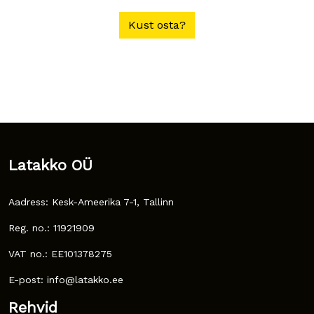
Kust osta?
Latakko OÜ
Aadress: Kesk-Ameerika 7-1, Tallinn
Reg. no.: 11921909
VAT no.: EE101378275
E-post: info@latakko.ee
Rehvid