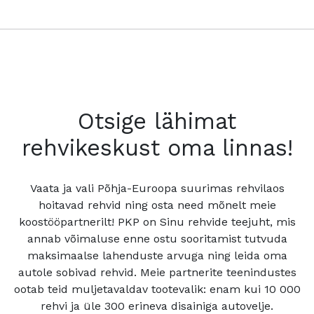
Otsige lähimat
rehvikeskust oma linnas!
Vaata ja vali Põhja-Euroopa suurimas rehvilaos
hoitavad rehvid ning osta need mõnelt meie
koostööpartnerilt! PKP on Sinu rehvide teejuht, mis
annab võimaluse enne ostu sooritamist tutvuda
maksimaalse lahenduste arvuga ning leida oma
autole sobivad rehvid. Meie partnerite teenindustes
ootab teid muljetavaldav tootevalik: enam kui 10 000
rehvi ja üle 300 erineva disainiga autovelje.