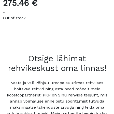
275.46 €
-
Out of stock
Otsige lähimat
rehvikeskust oma linnas!
Vaata ja vali Põhja-Euroopa suurimas rehvilaos
hoitavad rehvid ning osta need mõnelt meie
koostööpartnerilt! PKP on Sinu rehvide teejuht, mis
annab võimaluse enne ostu sooritamist tutvuda
maksimaalse lahenduste arvuga ning leida oma
autole sobivad rehvid. Meie partnerite teenindustes