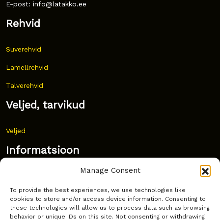
E-post: info@latakko.ee
Rehvid
Suverehvid
Lamellrehvid
Talverehvid
Veljed, tarvikud
Veljed
Informatsioon
Manage Consent
Uudised
To provide the best experiences, we use technologies like
Korduma kippuvad küsimused
cookies to store and/or access device information. Consenting to
these technologies will allow us to process data such as browsing
Kust osta?
behavior or unique IDs on this site. Not consenting or withdrawing