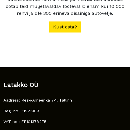
ootab teid muljetavaldav tootevalik: enam kui 10 000
rehvi ja üle 300 erineva disainiga autovelje.
Kust osta?
Latakko OÜ
Aadress: Kesk-Ameerika 7-1, Tallinn
Reg. no.: 11921909
VAT no.: EE101378275