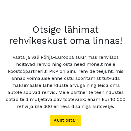
Otsige lähimat
rehvikeskust oma linnas!
Vaata ja vali Põhja-Euroopa suurimas rehvilaos
hoitavad rehvid ning osta need mõnelt meie
koostööpartnerilt! PKP on Sinu rehvide teejuht, mis
annab võimaluse enne ostu sooritamist tutvuda
maksimaalse lahenduste arvuga ning leida oma
autole sobivad rehvid. Meie partnerite teenindustes
ootab teid muljetavaldav tootevalik: enam kui 10 000
rehvi ja üle 300 erineva disainiga autovelje.
Kust osta?