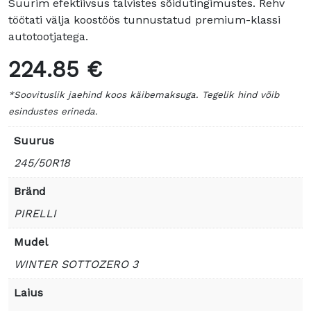
Suurim efektiivsus talvistes sõidutingimustes. Rehv
töötati välja koostöös tunnustatud premium-klassi
autotootjatega.
224.85 €
*Soovituslik jaehind koos käibemaksuga. Tegelik hind võib
esindustes erineda.
Suurus
245/50R18
Bränd
PIRELLI
Mudel
WINTER SOTTOZERO 3
Laius