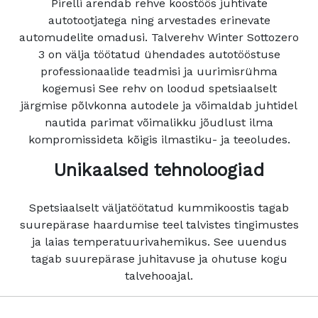
Pirelli arendab rehve koostöös juhtivate
autotootjatega ning arvestades erinevate
automudelite omadusi. Talverehv Winter Sottozero
3 on välja töötatud ühendades autotööstuse
professionaalide teadmisi ja uurimisrühma
kogemusi See rehv on loodud spetsiaalselt
järgmise põlvkonna autodele ja võimaldab juhtidel
nautida parimat võimalikku jõudlust ilma
kompromissideta kõigis ilmastiku- ja teeoludes.
Unikaalsed tehnoloogiad
Spetsiaalselt väljatöötatud kummikoostis tagab
suurepärase haardumise teel talvistes tingimustes
ja laias temperatuurivahemikus. See uuendus
tagab suurepärase juhitavuse ja ohutuse kogu
talvehooajal.