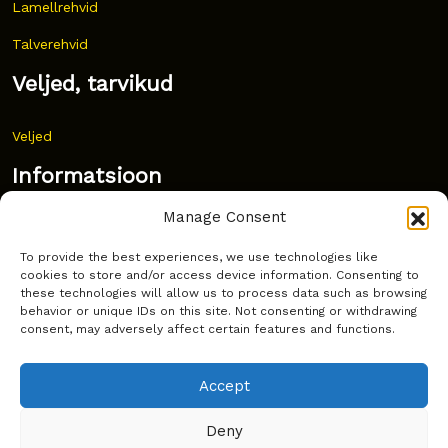
Lamellrehvid
Talverehvid
Veljed, tarvikud
Veljed
Informatsioon
Manage Consent
Uudised
To provide the best experiences, we use technologies like
Korduma kippuvad küsimused
cookies to store and/or access device information. Consenting to
these technologies will allow us to process data such as browsing
Kust osta?
behavior or unique IDs on this site. Not consenting or withdrawing
consent, may adversely affect certain features and functions.
Küpsiste poliitika
Accept
Deny