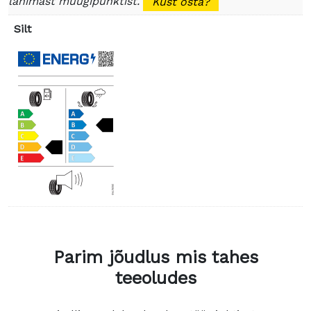
lähimast müügipunktist.
Kust osta?
Silt
Parim jõudlus mis tahes
teeoludes