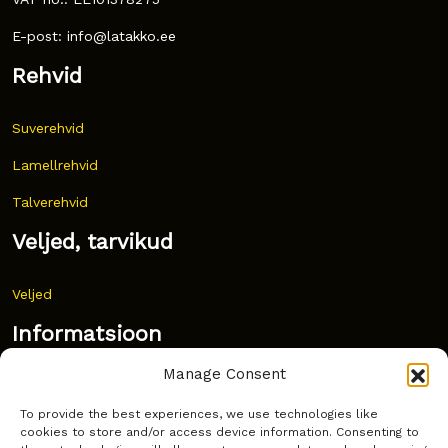
E-post: info@latakko.ee
Rehvid
Suverehvid
Lamellrehvid
Talverehvid
Veljed, tarvikud
Veljed
Informatsioon
Manage Consent
Uudised
To provide the best experiences, we use technologies like
Korduma kippuvad küsimused
cookies to store and/or access device information. Consenting to