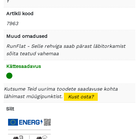
Y
Artikli kood
7963
Muud omadused
RunFlat - Selle rehviga saab pärast läbitorkamist
sõita teatud vahemaa
Kättesaadavus
Kutsume Teid uurima toodete saadavuse kohta
lähimast müügipunktist.
Kust osta?
Silt