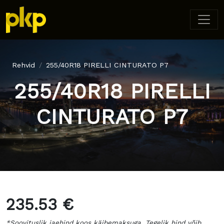
Rehvid
255/40R18 PIRELLI CINTURATO P7
255/40R18 PIRELLI
CINTURATO P7
235.53 €
*Soovituslik jaehind koos käibemaksuga. Tegelik hind võib