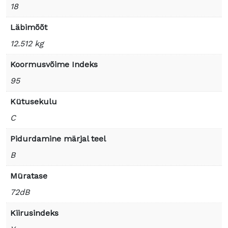
18
Läbimõõt
12.512 kg
Koormusvõime Indeks
95
Kütusekulu
C
Pidurdamine märjal teel
B
Müratase
72dB
Kiirusindeks