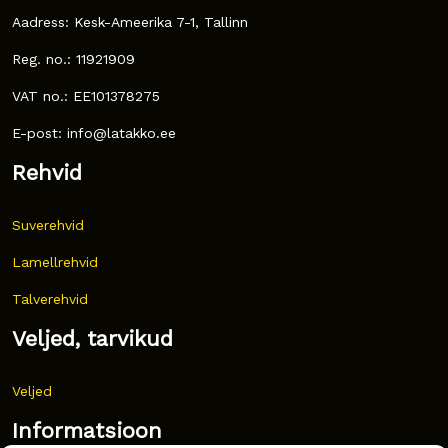
Aadress: Kesk-Ameerika 7-1, Tallinn
Reg. no.: 11921909
VAT no.: EE101378275
E-post: info@latakko.ee
Rehvid
Suverehvid
Lamellrehvid
Talverehvid
Veljed, tarvikud
Veljed
Informatsioon