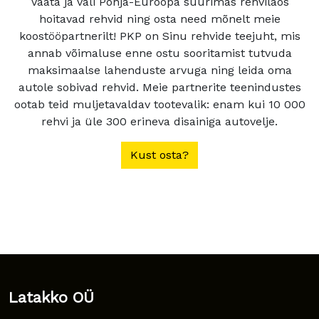
Vaata ja vali Põhja-Euroopa suurimas rehvilaos
hoitavad rehvid ning osta need mõnelt meie
koostööpartnerilt! PKP on Sinu rehvide teejuht, mis
annab võimaluse enne ostu sooritamist tutvuda
maksimaalse lahenduste arvuga ning leida oma
autole sobivad rehvid. Meie partnerite teenindustes
ootab teid muljetavaldav tootevalik: enam kui 10 000
rehvi ja üle 300 erineva disainiga autovelje.
Kust osta?
Latakko OÜ