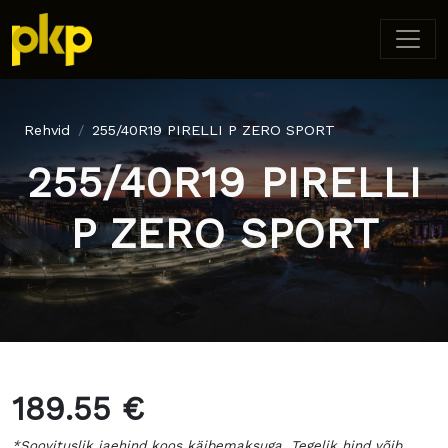
Rehvid
255/40R19 PIRELLI P ZERO SPORT
255/40R19 PIRELLI
P ZERO SPORT
189.55 €
*Soovituslik jaehind koos käibemaksuga. Tegelik hind võib