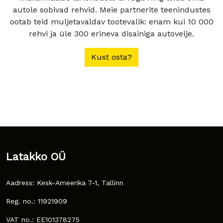
autole sobivad rehvid. Meie partnerite teenindustes
ootab teid muljetavaldav tootevalik: enam kui 10 000
rehvi ja üle 300 erineva disainiga autovelje.
Kust osta?
Latakko OÜ
Aadress: Kesk-Ameerika 7-1, Tallinn
Reg. no.: 11921909
VAT no.: EE101378275