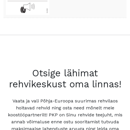
Otsige lähimat
rehvikeskust oma linnas!
Vaata ja vali Põhja-Euroopa suurimas rehvilaos
hoitavad rehvid ning osta need mõnelt meie
koostööpartnerilt! PKP on Sinu rehvide teejuht, mis
annab võimaluse enne ostu sooritamist tutvuda
maksimaalse lahenduste arvuga ning leida oma