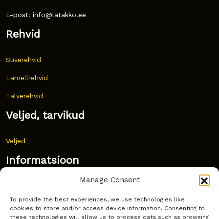
E-post: info@latakko.ee
Rehvid
Suverehvid
Lamellrehvid
Talverehvid
Veljed, tarvikud
Veljed
Informatsioon
Manage Consent
Uudised
To provide the best experiences, we use technologies like
Korduma kippuvad küsimused
cookies to store and/or access device information. Consenting to
these technologies will allow us to process data such as browsing