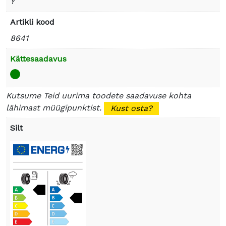
Y
Artikli kood
8641
Kättesaadavus
Kutsume Teid uurima toodete saadavuse kohta
lähimast müügipunktist.
Kust osta?
Silt