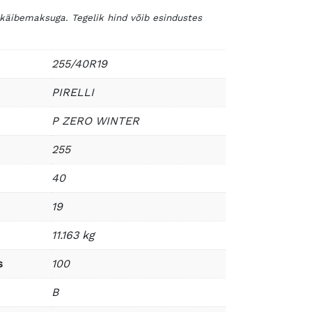
 käibemaksuga. Tegelik hind võib esindustes
255/40R19
PIRELLI
P ZERO WINTER
255
40
19
11.163 kg
s
100
B