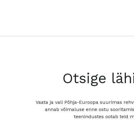
Otsige läh
Vaata ja vali Põhja-Euroopa suurimas rehv
annab võimaluse enne ostu sooritamis
teenindustes ootab teid mu