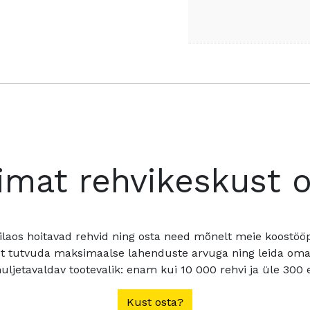
imat rehvikeskust 
ilaos hoitavad rehvid ning osta need mõnelt meie koostööpa
t tutvuda maksimaalse lahenduste arvuga ning leida oma a
ljetavaldav tootevalik: enam kui 10 000 rehvi ja üle 300 e
Kust osta?