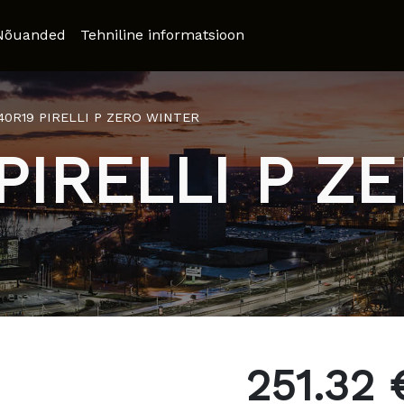
Nõuanded
Tehniline informatsioon
/40R19 PIRELLI P ZERO WINTER
 PIRELLI P Z
251.32 