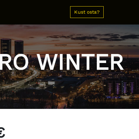
Kust osta?
ERO WINTER
€