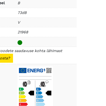
eel
B
73dB
V
21968
toodete saadavuse kohta lähimast
 osta?