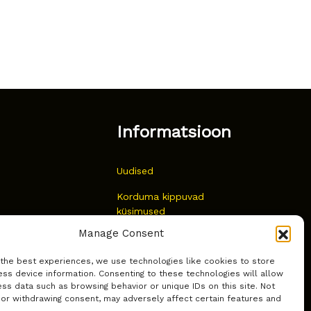
Informatsioon
Uudised
Korduma kippuvad
küsimused
Manage Consent
Kust osta?
 the best experiences, we use technologies like cookies to store
Küpsiste poliitika
ss device information. Consenting to these technologies will allow
ss data such as browsing behavior or unique IDs on this site. Not
 or withdrawing consent, may adversely affect certain features and