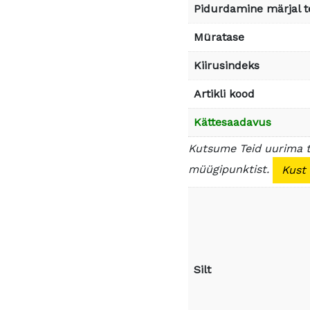
Pidurdamine märjal t
Müratase
Kiirusindeks
Artikli kood
Kättesaadavus
Kutsume Teid uurima 
müügipunktist.
Kust
Silt