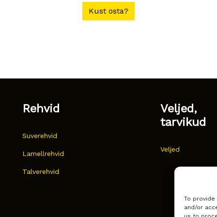
Kust osta?
Rehvid
Veljed,
tarvikud
Suverehvid
Veljed
Lamellrehvid
Talverehvid
To provide
and/or acce
us to proce