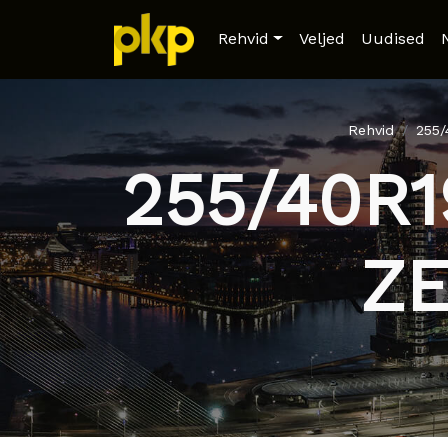
Rehvid
Veljed
Uudised
Rehvid
255
255/40R1
Z