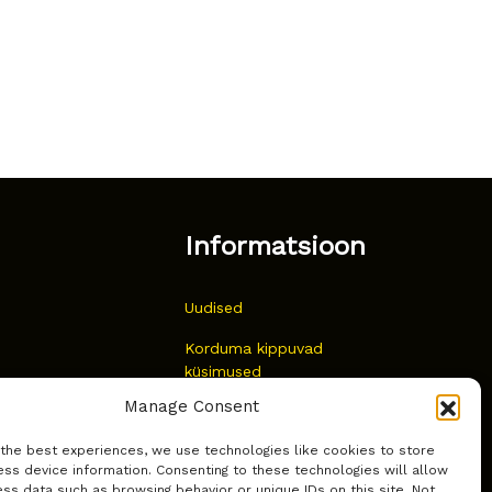
Informatsioon
Uudised
Korduma kippuvad
küsimused
Manage Consent
Kust osta?
 the best experiences, we use technologies like cookies to store
Küpsiste poliitika
ss device information. Consenting to these technologies will allow
ss data such as browsing behavior or unique IDs on this site. Not