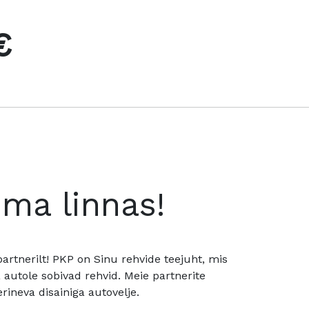
€
oma linnas!
rtnerilt! PKP on Sinu rehvide teejuht, mis
utole sobivad rehvid. Meie partnerite
rineva disainiga autovelje.