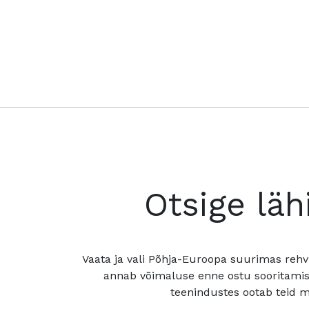
Otsige läh
Vaata ja vali Põhja-Euroopa suurimas rehv
annab võimaluse enne ostu sooritamis
teenindustes ootab teid mu