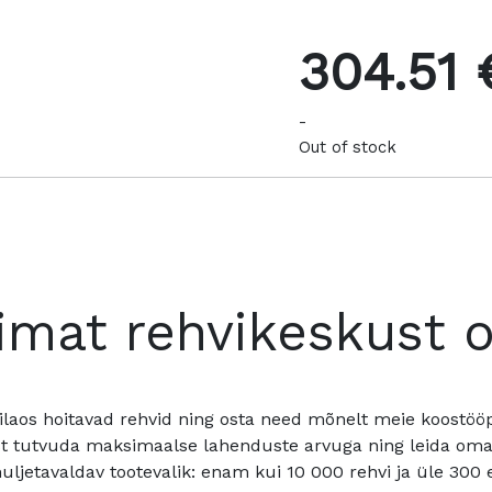
304.51 
-
Out of stock
imat rehvikeskust 
ilaos hoitavad rehvid ning osta need mõnelt meie koostööpa
t tutvuda maksimaalse lahenduste arvuga ning leida oma a
ljetavaldav tootevalik: enam kui 10 000 rehvi ja üle 300 e