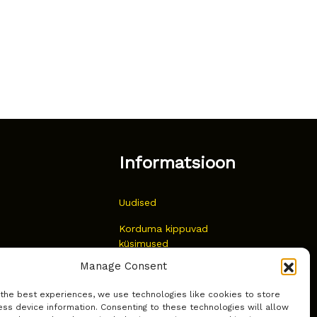
Informatsioon
Uudised
Korduma kippuvad
küsimused
Manage Consent
Kust osta?
 the best experiences, we use technologies like cookies to store
Küpsiste poliitika
ss device information. Consenting to these technologies will allow