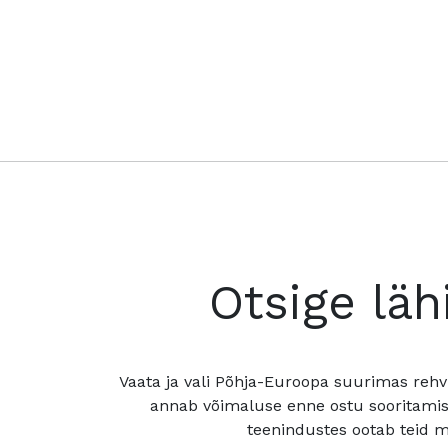
Otsige läh
Vaata ja vali Põhja-Euroopa suurimas rehv
annab võimaluse enne ostu sooritamis
teenindustes ootab teid mu