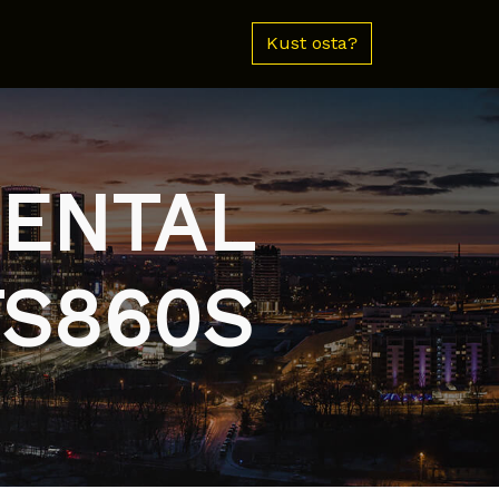
Kust osta?
NENTAL
TS860S