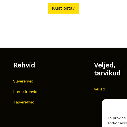
Kust osta?
Rehvid
Veljed,
tarvikud
Suverehvid
Veljed
Lamellrehvid
Talverehvid
To provide
and/or acce