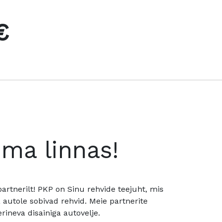
€
oma linnas!
rtnerilt! PKP on Sinu rehvide teejuht, mis
utole sobivad rehvid. Meie partnerite
rineva disainiga autovelje.