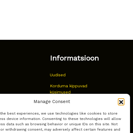
Informatsioon
Uudised
Korduma kippuvad
küsimused
Manage Consent
Kust osta?
 the best experiences, we use technologies like cookies to store
Küpsiste poliitika
ss device information. Consenting to these technologies will allow
ss data such as browsing behavior or unique IDs on this site. Not
 or withdrawing consent, may adversely affect certain features and