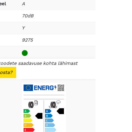
eel
A
70dB
Y
9275
toodete saadavuse kohta lähimast
 osta?