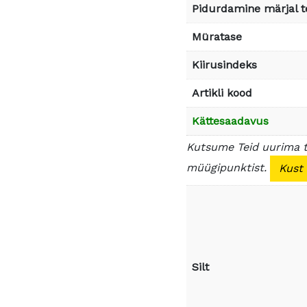
Pidurdamine märjal t
Müratase
Kiirusindeks
Artikli kood
Kättesaadavus
Kutsume Teid uurima 
müügipunktist.
Kust
Silt