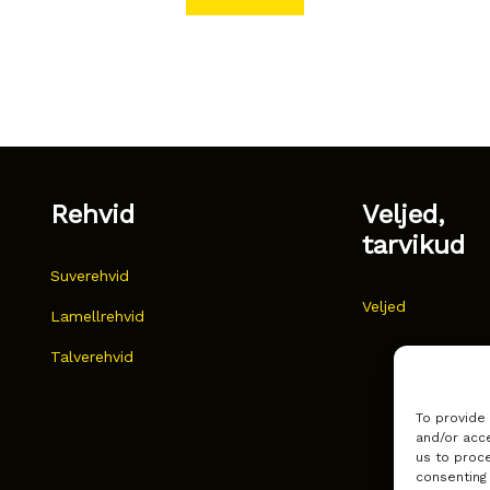
Rehvid
Veljed,
tarvikud
Suverehvid
Veljed
Lamellrehvid
Talverehvid
To provide
and/or acce
us to proce
consenting