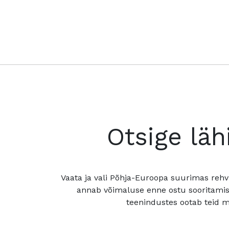
Otsige läh
Vaata ja vali Põhja-Euroopa suurimas rehv
annab võimaluse enne ostu sooritamis
teenindustes ootab teid mu