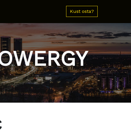
Kust osta?
 POWERGY
€