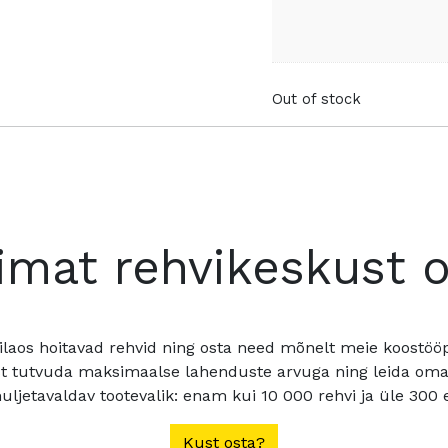
Out of stock
imat rehvikeskust 
ilaos hoitavad rehvid ning osta need mõnelt meie koostööpa
t tutvuda maksimaalse lahenduste arvuga ning leida oma a
ljetavaldav tootevalik: enam kui 10 000 rehvi ja üle 300 e
Kust osta?