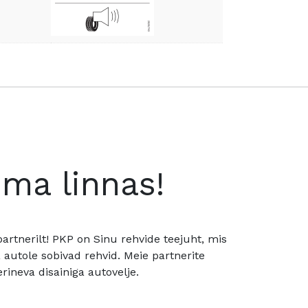
oma linnas!
rtnerilt! PKP on Sinu rehvide teejuht, mis
utole sobivad rehvid. Meie partnerite
rineva disainiga autovelje.