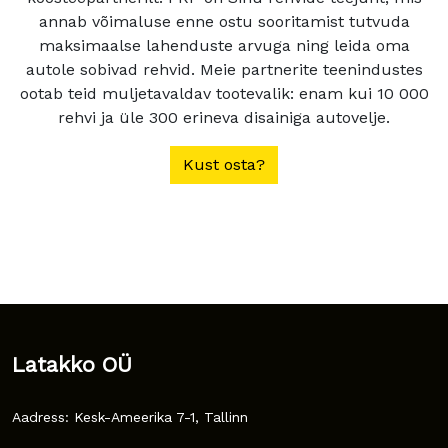
annab võimaluse enne ostu sooritamist tutvuda
maksimaalse lahenduste arvuga ning leida oma
autole sobivad rehvid. Meie partnerite teenindustes
ootab teid muljetavaldav tootevalik: enam kui 10 000
rehvi ja üle 300 erineva disainiga autovelje.
Kust osta?
Latakko OÜ
Aadress: Kesk-Ameerika 7-1, Tallinn