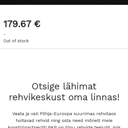
179.67 €
-
Out of stock
Otsige lähimat
rehvikeskust oma linnas!
Vaata ja vali Põhja-Euroopa suurimas rehvilaos
hoitavad rehvid ning osta need mõnelt meie
koostööpartnerilt! PKP on Sinu rehvide teejuht, mis