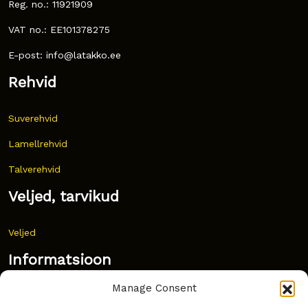
Reg. no.: 11921909
VAT no.: EE101378275
E-post: info@latakko.ee
Rehvid
Suverehvid
Lamellrehvid
Talverehvid
Veljed, tarvikud
Veljed
Informatsioon
Manage Consent
Uudised