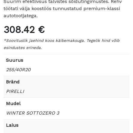
Suurim efektiivsus talvistes sõidutingimustes. Rehv
töötati välja koostöös tunnustatud premium-klassi
autotootjatega.
308.42 €
*Soovituslik jaehind koos käibemaksuga. Tegelik hind võib
esindustes erineda.
Suurus
255/40R20
Bränd
PIRELLI
Mudel
WINTER SOTTOZERO 3
Laius