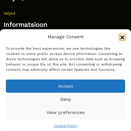
Veljed
Informatsioon
Manage Consent
Uudised
To provide the best experiences, we use technologies like
Korduma kippuvad küsimused
cookies to store and/or access device information. Consenting to
these technologies will allow us to process data such as browsing
Kust osta?
behavior or unique IDs on this site. Not consenting or withdrawing
consent, may adversely affect certain features and functions.
Küpsiste poliitika
Accept
Deny
Copyright © Latakko 2024
View preferences
Cookie Policy