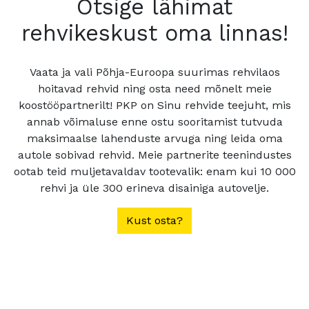
Otsige lähimat
rehvikeskust oma linnas!
Vaata ja vali Põhja-Euroopa suurimas rehvilaos
hoitavad rehvid ning osta need mõnelt meie
koostööpartnerilt! PKP on Sinu rehvide teejuht, mis
annab võimaluse enne ostu sooritamist tutvuda
maksimaalse lahenduste arvuga ning leida oma
autole sobivad rehvid. Meie partnerite teenindustes
ootab teid muljetavaldav tootevalik: enam kui 10 000
rehvi ja üle 300 erineva disainiga autovelje.
Kust osta?