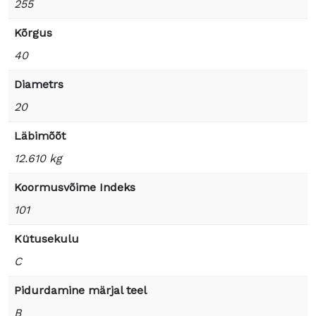
255
Kõrgus
40
Diametrs
20
Läbimõõt
12.610 kg
Koormusvõime Indeks
101
Kütusekulu
C
Pidurdamine märjal teel
B