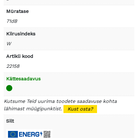
Müratase
71dB
Kiirusindeks
W
Artikli kood
22158
Kättesaadavus
Kutsume Teid uurima toodete saadavuse kohta
lähimast müügipunktist.
Kust osta?
Silt