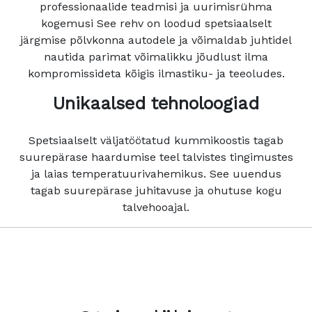
professionaalide teadmisi ja uurimisrühma
kogemusi See rehv on loodud spetsiaalselt
järgmise põlvkonna autodele ja võimaldab juhtidel
nautida parimat võimalikku jõudlust ilma
kompromissideta kõigis ilmastiku- ja teeoludes.
Unikaalsed tehnoloogiad
Spetsiaalselt väljatöötatud kummikoostis tagab
suurepärase haardumise teel talvistes tingimustes
ja laias temperatuurivahemikus. See uuendus
tagab suurepärase juhitavuse ja ohutuse kogu
talvehooajal.