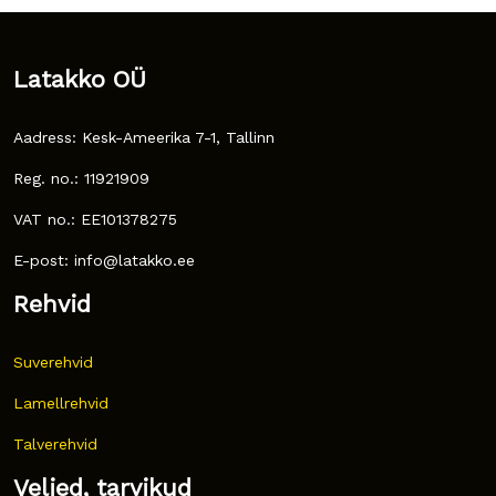
Latakko OÜ
Aadress: Kesk-Ameerika 7-1, Tallinn
Reg. no.: 11921909
VAT no.: EE101378275
E-post: info@latakko.ee
Rehvid
Suverehvid
Lamellrehvid
Talverehvid
Veljed, tarvikud