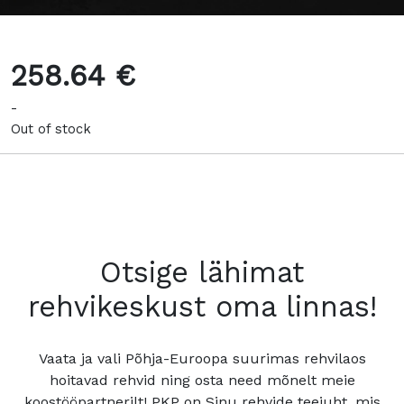
258.64 €
-
Out of stock
Otsige lähimat
rehvikeskust oma linnas!
Vaata ja vali Põhja-Euroopa suurimas rehvilaos
hoitavad rehvid ning osta need mõnelt meie
koostööpartnerilt! PKP on Sinu rehvide teejuht, mis