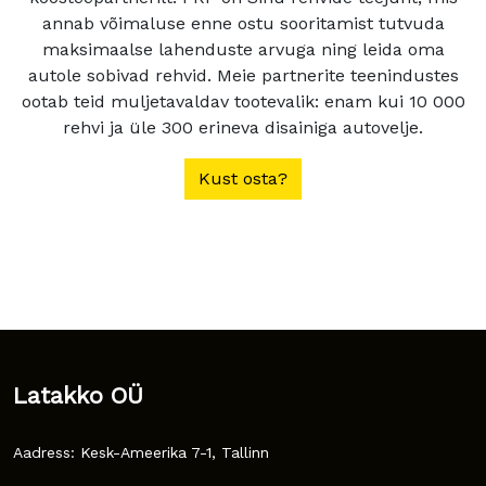
annab võimaluse enne ostu sooritamist tutvuda
maksimaalse lahenduste arvuga ning leida oma
autole sobivad rehvid. Meie partnerite teenindustes
ootab teid muljetavaldav tootevalik: enam kui 10 000
rehvi ja üle 300 erineva disainiga autovelje.
Kust osta?
Latakko OÜ
Aadress: Kesk-Ameerika 7-1, Tallinn