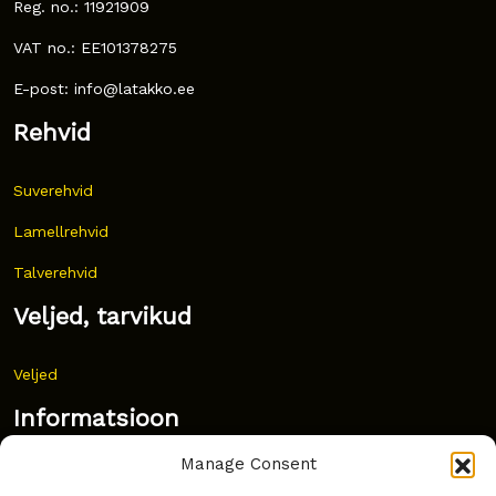
Reg. no.: 11921909
VAT no.: EE101378275
E-post: info@latakko.ee
Rehvid
Suverehvid
Lamellrehvid
Talverehvid
Veljed, tarvikud
Veljed
Informatsioon
Manage Consent
Uudised