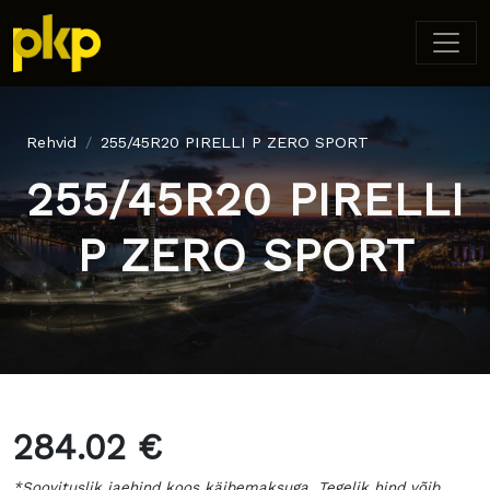
Rehvid
255/45R20 PIRELLI P ZERO SPORT
255/45R20 PIRELLI
P ZERO SPORT
284.02 €
*Soovituslik jaehind koos käibemaksuga. Tegelik hind võib