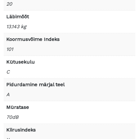
20
Läbimõõt
13.143 kg
Koormusvõime Indeks
101
Kütusekulu
C
Pidurdamine märjal teel
A
Müratase
70dB
Kiirusindeks