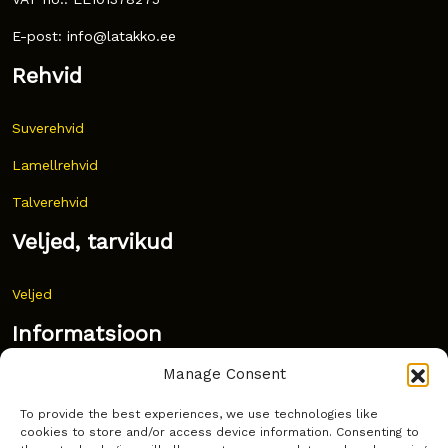
E-post: info@latakko.ee
Rehvid
Suverehvid
Lamellrehvid
Talverehvid
Veljed, tarvikud
Veljed
Informatsioon
Manage Consent
Uudised
To provide the best experiences, we use technologies like
Korduma kippuvad küsimused
cookies to store and/or access device information. Consenting to