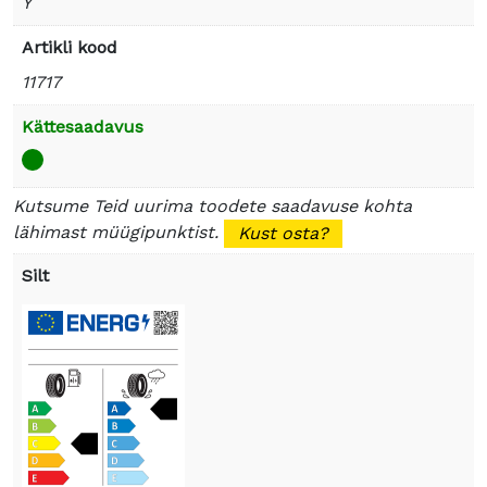
Y
Artikli kood
11717
Kättesaadavus
Kutsume Teid uurima toodete saadavuse kohta
lähimast müügipunktist.
Kust osta?
Silt