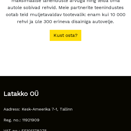
maksimaalse lahenduste arvuga ning leida oma
autole sobivad rehvid. Meie partnerite teenindustes
ootab teid muljetavaldav tootevalik: enam kui 10 000
rehvi ja üle 300 erineva disainiga autovelje.
Kust osta?
Latakko OÜ
Aadress: Kesk-Ameerika 7-1, Tallinn
Reg. no.: 11921909
VAT no.: EE101378275