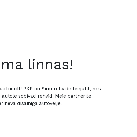
oma linnas!
rtnerilt! PKP on Sinu rehvide teejuht, mis
utole sobivad rehvid. Meie partnerite
rineva disainiga autovelje.