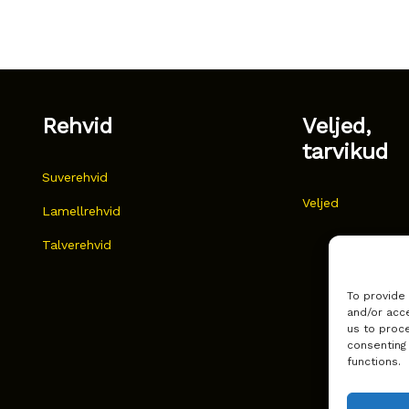
Rehvid
Veljed,
tarvikud
Suverehvid
Veljed
Lamellrehvid
Talverehvid
To provide
and/or acce
us to proce
consenting
functions.