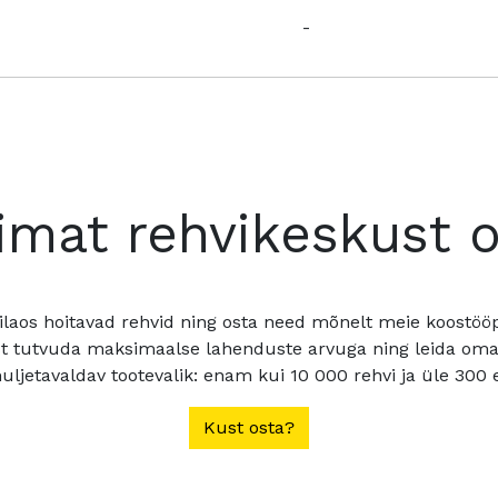
-
imat rehvikeskust 
ilaos hoitavad rehvid ning osta need mõnelt meie koostööpa
t tutvuda maksimaalse lahenduste arvuga ning leida oma a
ljetavaldav tootevalik: enam kui 10 000 rehvi ja üle 300 e
Kust osta?