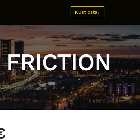
Kust osta?
E FRICTION
€