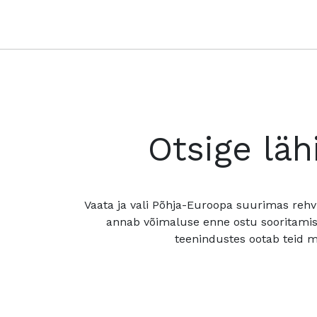
Otsige läh
Vaata ja vali Põhja-Euroopa suurimas rehv
annab võimaluse enne ostu sooritamis
teenindustes ootab teid mu