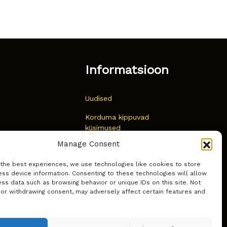
Informatsioon
Uudised
Korduma kippuvad
küsimused
Manage Consent
Kust osta?
 the best experiences, we use technologies like cookies to store
Küpsiste poliitika
ss device information. Consenting to these technologies will allow
ss data such as browsing behavior or unique IDs on this site. Not
 or withdrawing consent, may adversely affect certain features and