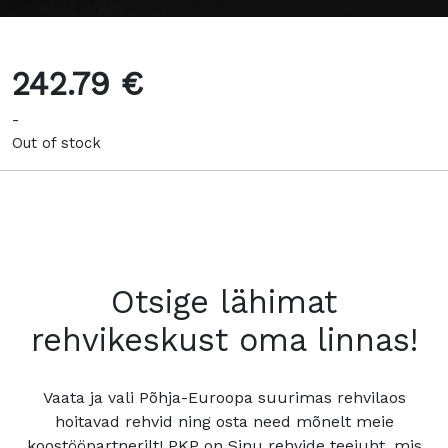
242.79 €
-
Out of stock
Otsige lähimat
rehvikeskust oma linnas!
Vaata ja vali Põhja-Euroopa suurimas rehvilaos
hoitavad rehvid ning osta need mõnelt meie
koostööpartnerilt! PKP on Sinu rehvide teejuht, mis