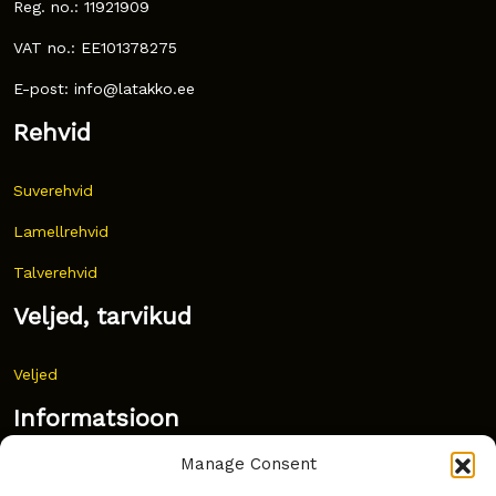
Reg. no.: 11921909
VAT no.: EE101378275
E-post: info@latakko.ee
Rehvid
Suverehvid
Lamellrehvid
Talverehvid
Veljed, tarvikud
Veljed
Informatsioon
Manage Consent
Uudised