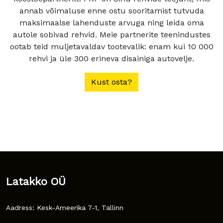
annab võimaluse enne ostu sooritamist tutvuda
maksimaalse lahenduste arvuga ning leida oma
autole sobivad rehvid. Meie partnerite teenindustes
ootab teid muljetavaldav tootevalik: enam kui 10 000
rehvi ja üle 300 erineva disainiga autovelje.
Kust osta?
Latakko OÜ
Aadress: Kesk-Ameerika 7-1, Tallinn