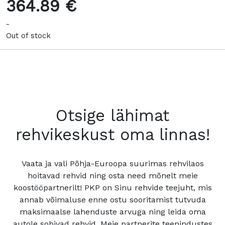
364.89 €
-
Out of stock
Otsige lähimat
rehvikeskust oma linnas!
Vaata ja vali Põhja-Euroopa suurimas rehvilaos
hoitavad rehvid ning osta need mõnelt meie
koostööpartnerilt! PKP on Sinu rehvide teejuht, mis
annab võimaluse enne ostu sooritamist tutvuda
maksimaalse lahenduste arvuga ning leida oma
autole sobivad rehvid. Meie partnerite teenindustes