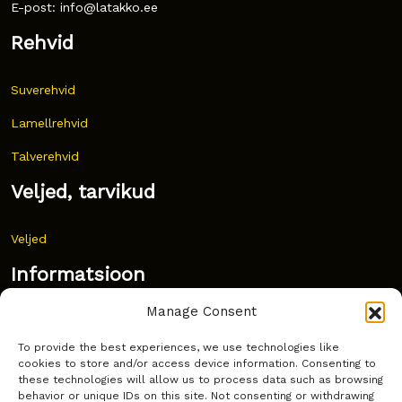
E-post: info@latakko.ee
Rehvid
Suverehvid
Lamellrehvid
Talverehvid
Veljed, tarvikud
Veljed
Informatsioon
Manage Consent
Uudised
To provide the best experiences, we use technologies like
Korduma kippuvad küsimused
cookies to store and/or access device information. Consenting to
these technologies will allow us to process data such as browsing
Kust osta?
behavior or unique IDs on this site. Not consenting or withdrawing