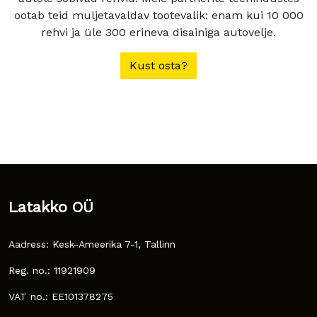
ootab teid muljetavaldav tootevalik: enam kui 10 000
rehvi ja üle 300 erineva disainiga autovelje.
Kust osta?
Latakko OÜ
Aadress: Kesk-Ameerika 7-1, Tallinn
Reg. no.: 11921909
VAT no.: EE101378275