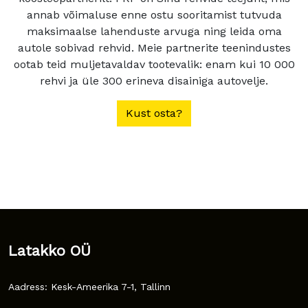
annab võimaluse enne ostu sooritamist tutvuda
maksimaalse lahenduste arvuga ning leida oma
autole sobivad rehvid. Meie partnerite teenindustes
ootab teid muljetavaldav tootevalik: enam kui 10 000
rehvi ja üle 300 erineva disainiga autovelje.
Kust osta?
Latakko OÜ
Aadress: Kesk-Ameerika 7-1, Tallinn