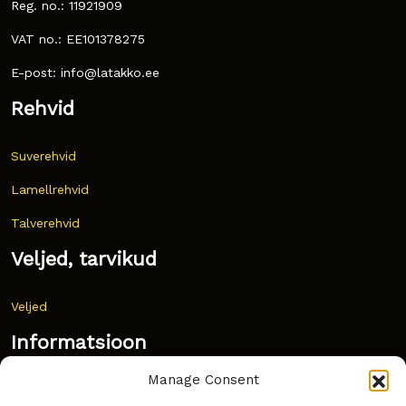
Reg. no.: 11921909
VAT no.: EE101378275
E-post: info@latakko.ee
Rehvid
Suverehvid
Lamellrehvid
Talverehvid
Veljed, tarvikud
Veljed
Informatsioon
Manage Consent
Uudised