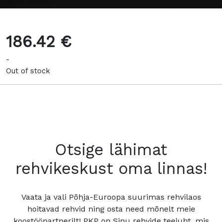
186.42 €
-
Out of stock
Otsige lähimat
rehvikeskust oma linnas!
Vaata ja vali Põhja-Euroopa suurimas rehvilaos
hoitavad rehvid ning osta need mõnelt meie
koostööpartnerilt! PKP on Sinu rehvide teejuht, mis