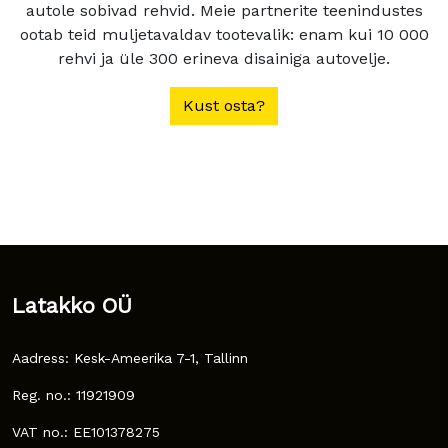
autole sobivad rehvid. Meie partnerite teenindustes
ootab teid muljetavaldav tootevalik: enam kui 10 000
rehvi ja üle 300 erineva disainiga autovelje.
Kust osta?
Latakko OÜ
Aadress: Kesk-Ameerika 7-1, Tallinn
Reg. no.: 11921909
VAT no.: EE101378275