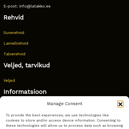
E-post: info@latakko.ee
Rehvid
Suverehvid
Lamellrehvid
Talverehvid
Veljed, tarvikud
Veljed
Informatsioon
Manage Consent
Uudised
To provide the best experiences, we use technologies like
Korduma kippuvad küsimused
cookies to store and/or access device information. Consenting to
these technologies will allow us to process data such as browsing
Kust osta?