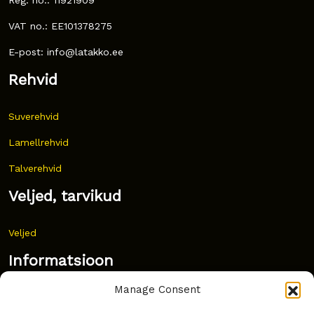
VAT no.: EE101378275
E-post: info@latakko.ee
Rehvid
Suverehvid
Lamellrehvid
Talverehvid
Veljed, tarvikud
Veljed
Informatsioon
Manage Consent
Uudised