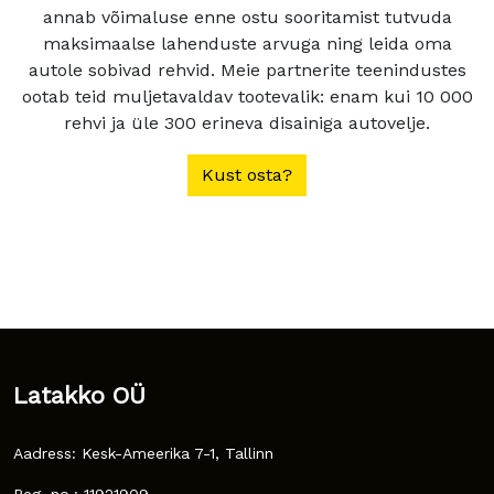
annab võimaluse enne ostu sooritamist tutvuda
maksimaalse lahenduste arvuga ning leida oma
autole sobivad rehvid. Meie partnerite teenindustes
ootab teid muljetavaldav tootevalik: enam kui 10 000
rehvi ja üle 300 erineva disainiga autovelje.
Kust osta?
Latakko OÜ
Aadress: Kesk-Ameerika 7-1, Tallinn
Reg. no.: 11921909