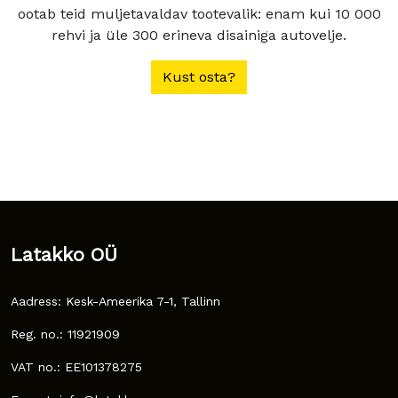
ootab teid muljetavaldav tootevalik: enam kui 10 000
rehvi ja üle 300 erineva disainiga autovelje.
Kust osta?
Latakko OÜ
Aadress: Kesk-Ameerika 7-1, Tallinn
Reg. no.: 11921909
VAT no.: EE101378275