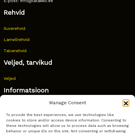
E-post: info@latakko.ee
Rehvid
Suverehvid
Lamellrehvid
Talverehvid
Veljed, tarvikud
Veljed
Informatsioon
Manage Consent
Uudised
To provide the best experiences, we use technologies like
Korduma kippuvad küsimused
cookies to store and/or access device information. Consenting to
these technologies will allow us to process data such as browsing
Kust osta?
behavior or unique IDs on this site. Not consenting or withdrawing