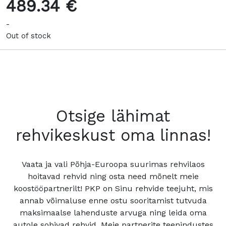
489.34 €
-
Out of stock
Otsige lähimat
rehvikeskust oma linnas!
Vaata ja vali Põhja-Euroopa suurimas rehvilaos
hoitavad rehvid ning osta need mõnelt meie
koostööpartnerilt! PKP on Sinu rehvide teejuht, mis
annab võimaluse enne ostu sooritamist tutvuda
maksimaalse lahenduste arvuga ning leida oma
autole sobivad rehvid. Meie partnerite teenindustes