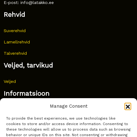
E-post: info@latakko.ee
Rehvid
Suverehvid
Lamellrehvid
Talverehvid
Veljed, tarvikud
Veljed
Informatsioon
Manage Consent
Uudised
To provide the best experiences, we use technologies like
Korduma kippuvad küsimused
cookies to store and/or access device information. Consenting to
these technologies will allow us to process data such as browsing
Kust osta?
behavior or unique IDs on this site. Not consenting or withdrawing