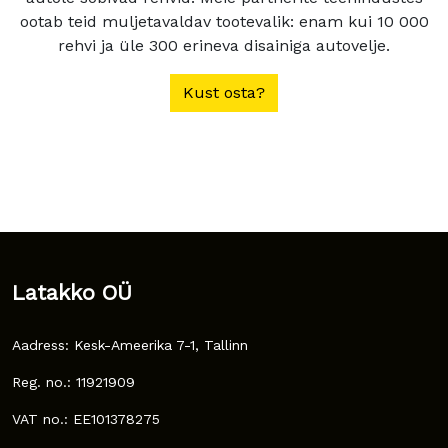
ootab teid muljetavaldav tootevalik: enam kui 10 000
rehvi ja üle 300 erineva disainiga autovelje.
Kust osta?
Latakko OÜ
Aadress: Kesk-Ameerika 7-1, Tallinn
Reg. no.: 11921909
VAT no.: EE101378275